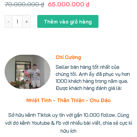
Giá
Giá
70.000.000
₫
65.000.000
₫
gốc
hiện
là:
tại
Bồn cầu thông minh Toto TCF9898 tự động xả nước, đóng/m
70.000.000 ₫.
là:
Thêm vào giỏ hàng
65.000.000 ₫.
Chí Cường
Seller bán hàng tốt nhất của
chúng tôi. Anh ấy đã phục vụ hơn
1000 khách hàng trong năm qua.
Được khách hàng đánh giá là:
Nhiệt Tình - Thân Thiện - Chu Đáo
Sở hữu kênh Tiktok uy tín với gần 10.000 Follow. Cùng
với đó kênh Youtube & Fb với nhiều bài viết, chia sẻ cực kì
hữu ích