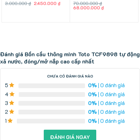
Giá
Giá
3.000.000
₫
2.450.000
₫
70.000.000
₫
gốc
hiện
Giá
Giá
68.000.000
₫
là:
tại
gốc
hiện
3.000.000 ₫.
là:
là:
tại
2.450.000 ₫.
70.000.000 ₫.
là:
68.000.000 ₫.
Đánh giá Bồn cầu thông minh Toto TCF9898 tự động
xả nước, đóng/mở nắp cao cấp nhất
CHƯA CÓ ĐÁNH GIÁ NÀO
5
0%
| 0 đánh giá
4
0%
| 0 đánh giá
3
0%
| 0 đánh giá
2
0%
| 0 đánh giá
1
0%
| 0 đánh giá
ĐÁNH GIÁ NGAY