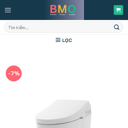
Skip
to
content
Tìm
kiếm:
LỌC
-7%