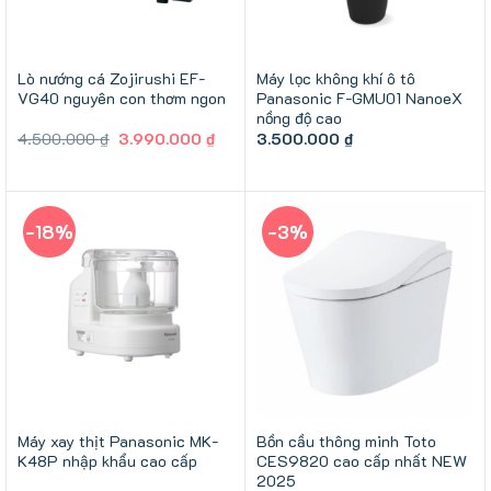
Lò nướng cá Zojirushi EF-
Máy lọc không khí ô tô
VG40 nguyên con thơm ngon
Panasonic F-GMU01 NanoeX
nồng độ cao
Giá
Giá
4.500.000
₫
3.990.000
₫
3.500.000
₫
gốc
hiện
là:
tại
4.500.000 ₫.
là:
3.990.000 ₫.
-18%
-3%
Máy xay thịt Panasonic MK-
Bồn cầu thông minh Toto
K48P nhập khẩu cao cấp
CES9820 cao cấp nhất NEW
2025