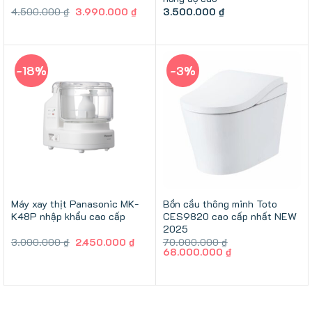
Giá
Giá
4.500.000
₫
3.990.000
₫
3.500.000
₫
gốc
hiện
là:
tại
4.500.000 ₫.
là:
3.990.000 ₫.
-18%
-3%
Máy xay thịt Panasonic MK-
Bồn cầu thông minh Toto
K48P nhập khẩu cao cấp
CES9820 cao cấp nhất NEW
2025
Giá
Giá
3.000.000
₫
2.450.000
₫
70.000.000
₫
gốc
hiện
Giá
Giá
68.000.000
₫
là:
tại
gốc
hiện
3.000.000 ₫.
là:
là:
tại
2.450.000 ₫.
70.000.000 ₫.
là:
68.000.000 ₫.