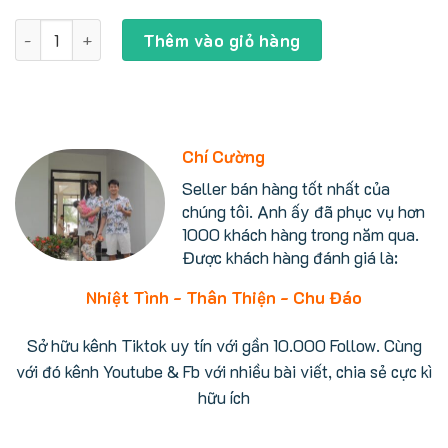
gốc
hiện
là:
tại
Lò nướng cá Zojirushi EF-VG40 nguyên con thơm ngon số 
4.500.000 ₫.
là:
Thêm vào giỏ hàng
3.990.000 ₫.
Chí Cường
Seller bán hàng tốt nhất của
chúng tôi. Anh ấy đã phục vụ hơn
1000 khách hàng trong năm qua.
Được khách hàng đánh giá là:
Nhiệt Tình - Thân Thiện - Chu Đáo
Sở hữu kênh Tiktok uy tín với gần 10.000 Follow. Cùng
với đó kênh Youtube & Fb với nhiều bài viết, chia sẻ cực kì
hữu ích