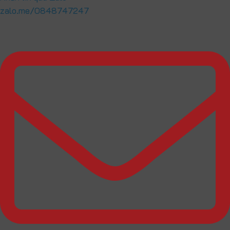
zalo.me/0848747247