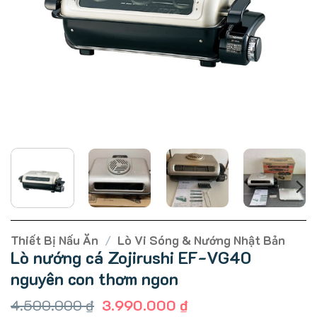
Thiết Bị Nấu Ăn
/
Lò Vi Sóng & Nướng Nhật Bản
Lò nướng cá Zojirushi EF-VG40
nguyên con thơm ngon
Giá
Giá
4.500.000
₫
3.990.000
₫