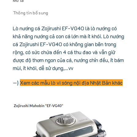
Mô tả
Thông tin bổ sung
Lò nướng cá Zojirushi EF-VG40 là lò nướng có
khả năng nướng cả con cá lớn mà ít khói. Lò nướng
cá Zojirushi EF-VG40 có không gian bên trong
rộng, có sức chứa đến 4 cá thu đao và vẫn giữ
được độ thơm ngon của cá, nướng chín đều, ít bám
mùi, ít khói, dễ sử dụng,…vv
—}
Xem các mẫu lò vi sóng nội địa Nhật Bản khác