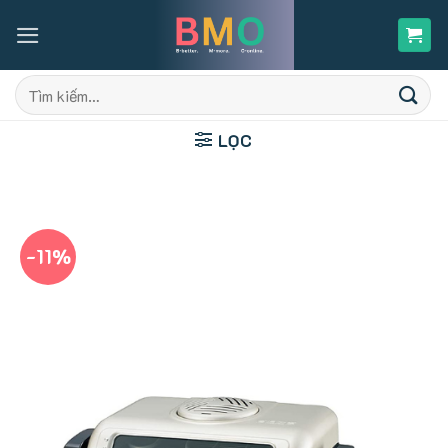
Skip
to
content
Tìm
kiếm:
LỌC
-11%