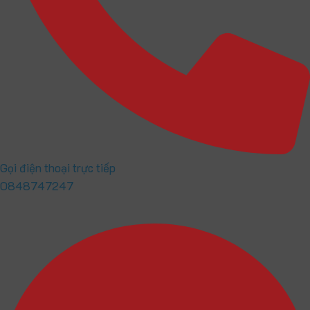
Gọi điện thoại trực tiếp
0848747247