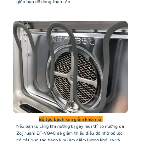
giúp bạn dễ dàng thao tác.
Bộ lọc bạch kim giảm khói mùi
Nếu bạn lo lắng khi nướng bị gây mùi thì lò nướng cá
Zojirushi EF-VG40 sẽ giảm thiếu điều đó nhờ bộ lọc
có cất xúc tác bạch kim làm giảm lượng khói ra và