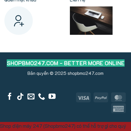
SHOPBMO247.COM - BETTER MORE ONLINE
Bản quyền © 2025
shopbmo247.com
Visa
PayPal
Ma
Am
Ex
Shop điện máy 247 (Shopbmo247) có thể hỗ trợ gì cho quý