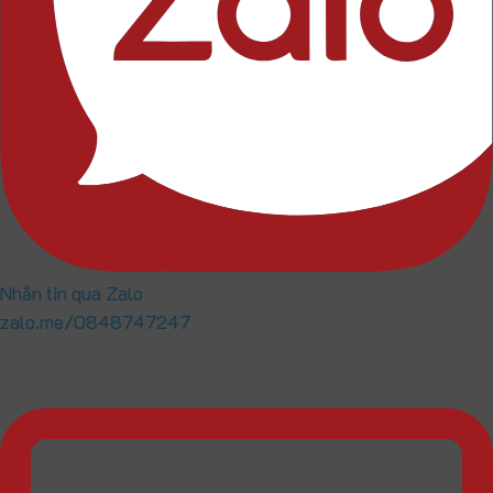
Nhắn tin qua Zalo
zalo.me/0848747247