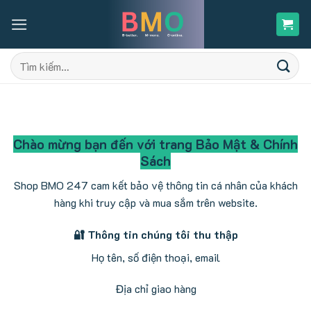
Skip
to
content
Tìm
kiếm:
Chào mừng bạn đến với trang Bảo Mật & Chính
Sách
Shop BMO 247 cam kết bảo vệ thông tin cá nhân của khách
hàng khi truy cập và mua sắm trên website.
🔐 Thông tin chúng tôi thu thập
Họ tên, số điện thoại, email
Địa chỉ giao hàng