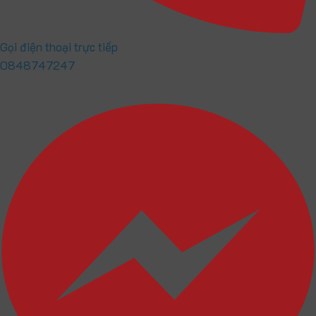
Gọi điện thoại trực tiếp
0848747247