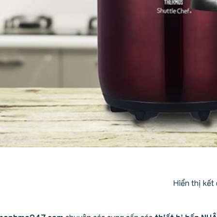
Hiển thị kết
hopbmo247.com
chuyên các cung cấp các
thiết bị bếp N