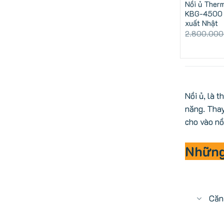
Nồi ủ Ther
KBG-4500 
xuất Nhật
2.800.00
Nồi ủ, là 
năng. Thay
cho vào nồ
Những 
Căn 