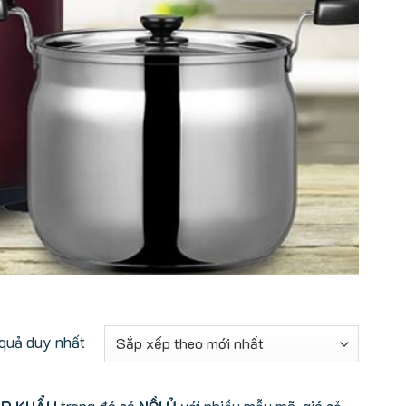
 quả duy nhất
HẬP KHẨU
trong đó có
NỒI Ủ
với nhiều mẫu mã, giá cả,