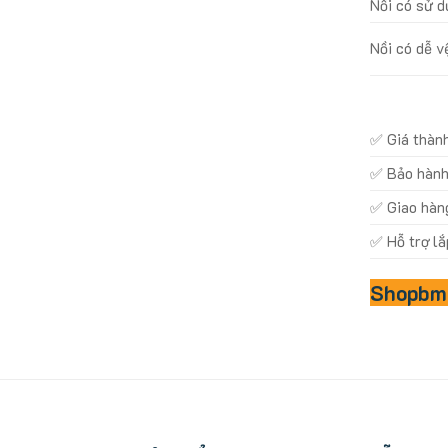
Nồi có sử d
Nồi có dễ v
✅ Giá thành
✅ Bảo hành 
✅ Giao hàn
✅ Hỗ trợ lắ
Shopbmo