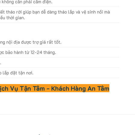
ẽ không cần phải cắm điện.
iết tháo rời giúp bạn dễ dàng tháo lắp và vệ sinh nồi mà
ều thời gian.
g nội địa được trợ giá rất tốt.
c bảo hành từ 12-24 tháng.
y
.
lắp đặt tận nơi.
ịch Vụ Tận Tâm - Khách Hàng An Tâm