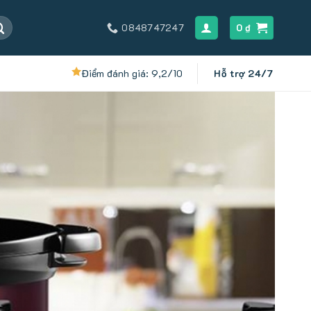
0848747247
0
₫
Điểm đánh giá: 9,2/10
Hỗ trợ 24/7