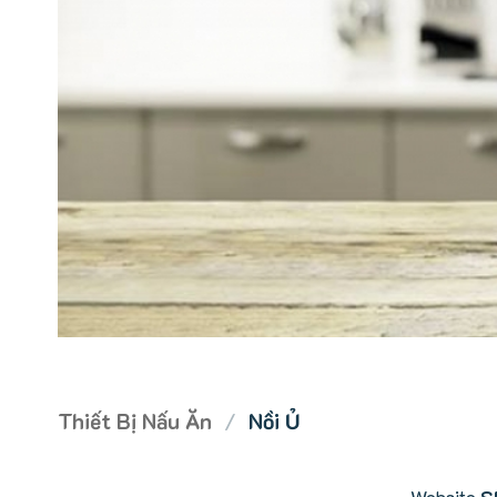
Thiết Bị Nấu Ăn
/
Nồi Ủ
Website
S