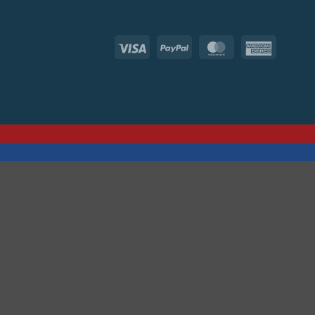
Visa
PayPal
MasterCard
Americ
Express