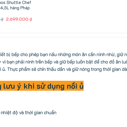
mos Shuttle Chef
4,5L hàng Pháp
Giá
Giá
0
₫
2.699.000
₫
gốc
hiện
là:
tại
2.800.000 ₫.
là:
2.699.000 ₫.
thiết bị bếp cho phép bạn nấu những món ăn cần ninh nhừ, giữ nó
 vì bạn phải ninh trên bếp và giữ bếp luôn bật để cho đồ ăn lu
i ủ. Thực phẩm sẽ chín thấu dần và giữ nóng trong thời gian dà
lưu ý khi sử dụng nồi ủ
nhiệt độ và thời gian chuẩn