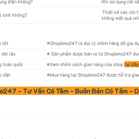
ụng điện không?
Khi sử dụng nồi s
Thiết kế các chi t
ệ sinh không?
không mất quá nhi
 tốt
⭐
Shopbmo247 là đại lý chính hãng đồ gia dụn
dài lâu
⭐
Sản phẩm được bán ra từ Shopbmo247 đượ
g toàn quốc
⭐
Xem chính sách giao hàng của shop
tại đâ
p đặt
⭐
Mua hàng tại Shopbmo247 được hỗ trợ giao 
247 - Tư Vấn Có Tâm - Buôn Bán Có Tầm - D