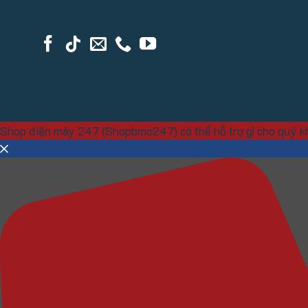
Shop điện máy 247 (Shopbmo247) có thể hỗ trợ gì cho quý 