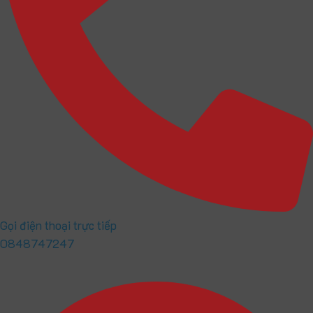
Gọi điện thoại trực tiếp
0848747247