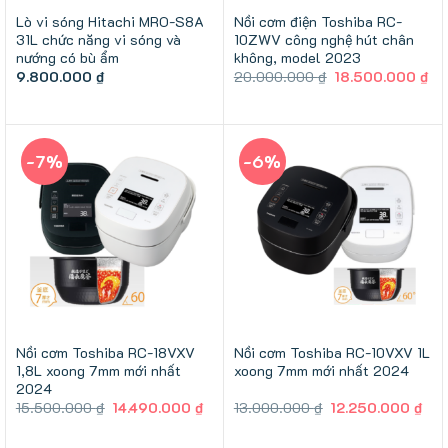
Lò vi sóng Hitachi MRO-S8A
Nồi cơm điện Toshiba RC-
31L chức năng vi sóng và
10ZWV công nghệ hút chân
nướng có bù ẩm
không, model 2023
Giá
Gi
9.800.000
₫
20.000.000
₫
18.500.000
₫
gốc
hi
là:
tại
20.000.000 ₫.
là:
18
-7%
-6%
Nồi cơm Toshiba RC-18VXV
Nồi cơm Toshiba RC-10VXV 1L
1,8L xoong 7mm mới nhất
xoong 7mm mới nhất 2024
2024
Giá
Giá
Giá
Giá
15.500.000
₫
14.490.000
₫
13.000.000
₫
12.250.000
₫
gốc
hiện
gốc
hiệ
là:
tại
là:
tại