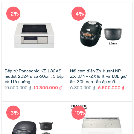
-2%
-4%
Bếp từ Panasonic KZ-L32AS
Nồi cơm điện Zojirushi NP-
model 2024 size 60cm, 3 bếp
ZX10/NP-ZX18 1l và 1,8L giữ
và 1 lò nướng
ấm 30h cao tần áp suất
Giá
Giá
Giá
Giá
10.500.000
₫
10.300.000
₫
6.800.000
₫
6.500.000
₫
gốc
hiện
gốc
hiện
là:
tại
là:
tại
10.500.000 ₫.
là:
6.800.000 ₫.
là:
10.300.000 ₫.
6.50
-3%
-10%