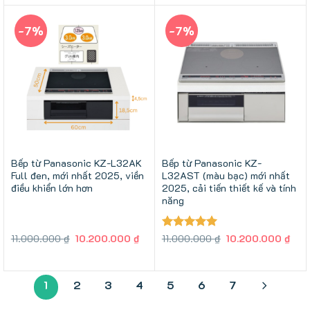
15.500.000 ₫.
là:
13.000.000 ₫.
là:
14.490.000 ₫.
12.
-7%
-7%
Bếp từ Panasonic KZ-L32AK
Bếp từ Panasonic KZ-
Full đen, mới nhất 2025, viền
L32AST (màu bạc) mới nhất
điều khiển lớn hơn
2025, cải tiến thiết kế và tính
năng
Giá
Giá
Giá
Giá
11.000.000
₫
10.200.000
₫
Được xếp
11.000.000
₫
10.200.000
₫
gốc
hiện
gốc
hiện
hạng
5
5
là:
tại
là:
tại
sao
11.000.000 ₫.
là:
11.000.000 ₫.
là:
10.200.000 ₫.
10.2
1
2
3
4
5
6
7