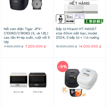
HẾT HÀNG
Nồi cơm điện Tiger JPV-
Bếp từ Hitachi HT-N60ST
C100KG/C180KG (1L và 1.8L)
size 60cm mặt bạc, model
cao tần IH-áp suất, ruột nồi 5
2024, 3 bếp từ + 1 lò nướng
lớp
Giá
Giá
Giá
Giá
7.400.000
₫
7.200.000
₫
15.500.000
₫
14.000.000
₫
gốc
hiện
gốc
hiệ
là:
tại
là:
tại
7.400.000 ₫.
là:
15.500.000 ₫.
là:
7.200.000 ₫.
14.
-8%