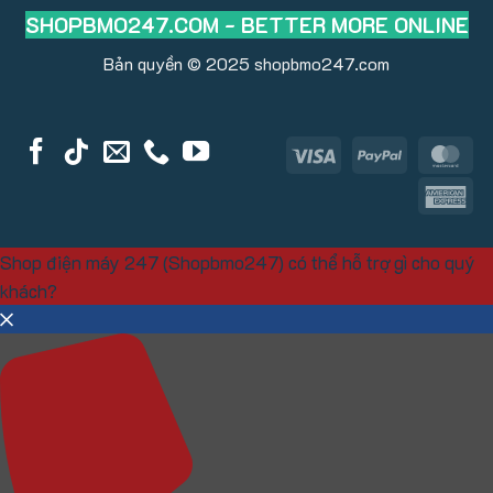
SHOPBMO247.COM - BETTER MORE ONLINE
Bản quyền © 2025
shopbmo247.com
Visa
PayPal
Ma
Am
Ex
Shop điện máy 247 (Shopbmo247) có thể hỗ trợ gì cho quý
khách?