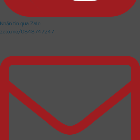
Nhắn tin qua Zalo
zalo.me/0848747247