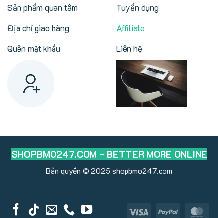
Sản phẩm quan tâm
Tuyển dụng
Địa chỉ giao hàng
Affiliate
Quên mật khẩu
Liên hệ
SHOPBMO247.COM - BETTER MORE ONLINE
Bản quyền © 2025
shopbmo247.com
Visa
PayPal
Ma