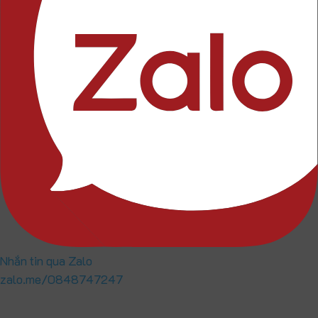
Nhắn tin qua Zalo
zalo.me/0848747247