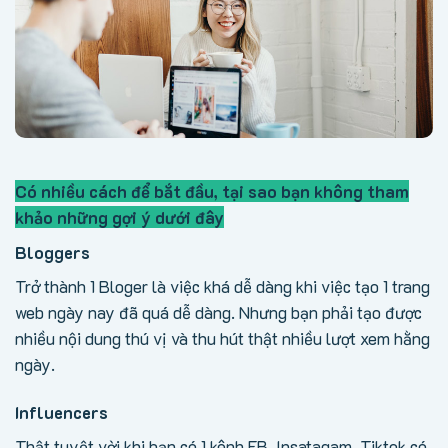
Có nhiều cách để bắt đầu, tại sao bạn không tham
khảo những gợi ý dưới đây
Bloggers
Trở thành 1 Bloger là việc khá dễ dàng khi việc tạo 1 trang
web ngày nay đã quá dễ dàng. Nhưng bạn phải tạo được
nhiều nội dung thú vị và thu hút thật nhiều lượt xem hằng
ngày.
Influencers
Thật tuyệt vời khi bạn có 1 kênh FB, Insatagam, Tiktok có