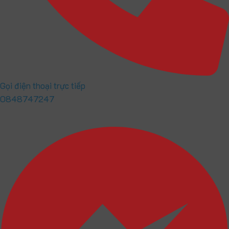
Gọi điện thoại trực tiếp
0848747247