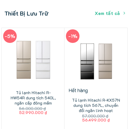
Thiết Bị Lưu Trữ
Xem tất cả
-5%
-1%
Hết hàng
Tủ lạnh Hitachi R-
HW54R dung tích 540L,
Tủ lạnh Hitachi R-KX57N
ngăn cấp đông mềm
dung tích 567L, chuyển
56.000.000
₫
đổi ngăn linh hoạt
Giá
Giá
52.990.000
₫
57.000.000
₫
gốc
hiện
Giá
Giá
56.499.000
₫
là:
tại
gốc
hiện
56.000.000 ₫.
là:
là:
tại
52.990.000 ₫.