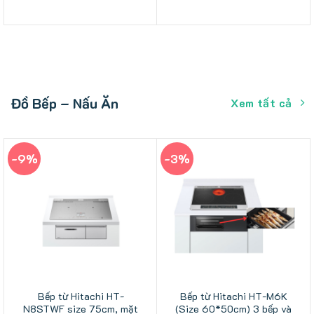
gốc
hiện
gốc
hiện
là:
tại
là:
tại
70.000.000 ₫.
là:
24.500.000 ₫.
là:
64.990.000 ₫.
23.500.000 ₫.
Đồ Bếp – Nấu Ăn
Xem tất cả
-9%
-3%
Bếp từ Hitachi HT-
Bếp từ Hitachi HT-M6K
N8STWF size 75cm, mặt
(Size 60*50cm) 3 bếp và