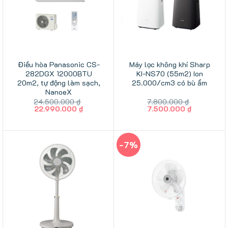
Điều hòa Panasonic CS-
Máy lọc không khí Sharp
282DGX 12000BTU
KI-NS70 (55m2) Ion
20m2, tự động làm sạch,
25.000/cm3 có bù ẩm
NanoeX
24.500.000
₫
7.800.000
₫
Giá
Giá
Giá
Giá
22.990.000
₫
7.500.000
₫
gốc
hiện
gốc
hiện
là:
tại
là:
tại
24.500.000 ₫.
là:
7.800.000 ₫.
là:
22.990.000 ₫.
7.500.000 
-7%