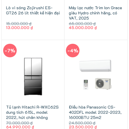
Lò vi sóng Zojirushi ES-
Máy lọc nước Trim Ion Grace
GT26 26 lít thiết kế hiện đại
giàu Hydro chính hãng, có
VAT, 2025
15.000.000
₫
65.000.000
₫
Giá
Giá
Giá
Giá
13.000.000
₫
45.000.000
₫
gốc
hiện
gốc
hiện
là:
tại
là:
tại
15.000.000 ₫.
là:
65.000.000 ₫.
là:
13.000.000 ₫.
45.000.000 ₫.
-7%
-4%
Tủ lạnh Hitachi R-WXC62S
Điều hòa Panasonic CS-
dung tích 615L, model
402DFL model 2022-2023,
2022, hút chân không
16000BTU 25m2
70.000.000
₫
24.500.000
₫
Giá
Giá
Giá
Giá
64.990.000
₫
23.500.000
₫