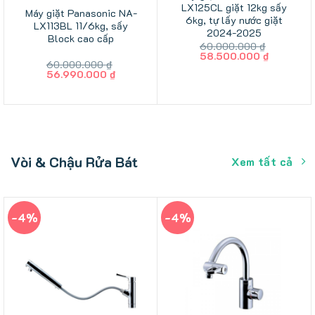
LX125CL giặt 12kg sấy
Máy giặt Panasonic NA-
6kg, tự lấy nước giặt
LX113BL 11/6kg, sấy
2024-2025
Block cao cấp
60.000.000
₫
Giá
Giá
58.500.000
₫
60.000.000
₫
gốc
hiện
Giá
Giá
56.990.000
₫
là:
tại
gốc
hiện
60.000.000 ₫.
là:
là:
tại
58.500.0
60.000.000 ₫.
là:
56.990.000 ₫.
Vòi & Chậu Rửa Bát
Xem tất cả
-4%
-4%