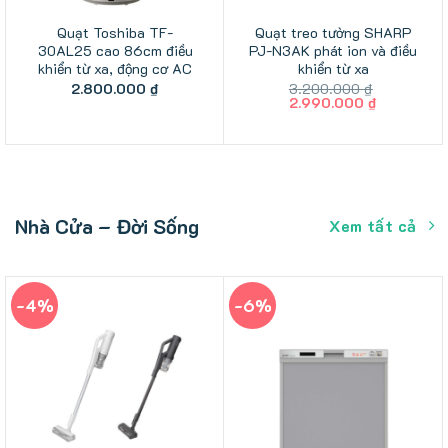
Quạt Toshiba TF-
Quạt treo tường SHARP
30AL25 cao 86cm điều
PJ-N3AK phát ion và điều
khiển từ xa, động cơ AC
khiển từ xa
2.800.000
₫
3.200.000
₫
Giá
Giá
2.990.000
₫
gốc
hiện
là:
tại
3.200.000 ₫.
là:
2.990.000
Nhà Cửa – Đời Sống
Xem tất cả
-4%
-6%