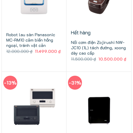
Hết hàng
Robot lau sàn Panasonic
MC-RM10 cảm biến hồng
Nồi cơm điện Zojirushi NW-
ngoại, tránh vật cản
JC10 (1L) tách đường, xoong
Giá
Giá
12.000.000
₫
11.499.000
₫
dày cao cấp
gốc
hiện
Giá
Giá
11.500.000
₫
10.500.000
₫
là:
tại
gốc
hiệ
12.000.000 ₫.
là:
là:
tại
11.499.000 ₫.
11.500.000 ₫.
là:
10.
-13%
-31%