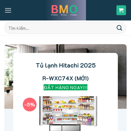
Skip
to
content
Tìm
kiếm:
Tủ lạnh Hitachi 2025
R-WXC74X (MỚI)
ĐẶT HÀNG NGAY!!!
-5%