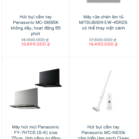
Hút bụi cầm tay
Máy rửa chén âm tủ
Panasonic MC-SB85K
MITSUBISHI EW-45R2S
không dây, hoạt động 85
có thể thay mặt cánh
phút
14.000.000
₫
17.500.000
₫
Giá
Giá
Giá
Giá
13.499.000
₫
16.490.000
₫
gốc
hiện
gốc
hiện
là:
tại
là:
tại
14.000.000 ₫.
là:
17.500.000 ₫.
là:
13.499.000 ₫.
16.490.00
Máy hút mùi Panasonic
Hút bụi cầm tay
FY-7HTC5 (S-K) size
Panasonic MC-NS10k
75cm, tính năng tự động
cảm biến làm sạch Clean