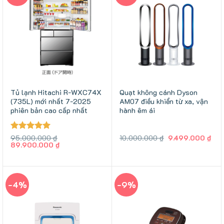
Tủ lạnh Hitachi R-WXC74X
Quạt không cánh Dyson
(735L) mới nhất 7-2025
AM07 điều khiển từ xa, vận
phiên bản cao cấp nhất
hành êm ái
Giá
Giá
Được xếp
95.000.000
₫
10.000.000
₫
9.499.000
₫
Giá
Giá
gốc
hiệ
89.900.000
₫
hạng
5
5
gốc
hiện
là:
tại
sao
là:
tại
10.000.000 ₫.
là:
95.000.000 ₫.
là:
9.4
89.900.000 ₫.
-4%
-9%