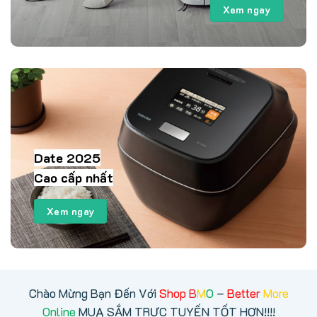
Xem ngay
Date 2025
Cao cấp nhất
Xem ngay
Chào Mừng Bạn Đến Với
Shop
B
M
O
–
Better
More
Online
MUA SẮM TRỰC TUYẾN TỐT HƠN!!!!