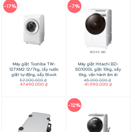
-17%
-7%
Máy giặt Toshiba TW-
Máy giặt Hitachi BD-
127XM2 12/7kg, lấy nước
SG100GL giặt 10kg, sấy
giặt tự động, sấy Block
6kg, vận hành êm ái
57.000.000
₫
45.000.000
₫
Giá
Giá
Giá
Giá
47.490.000
₫
41.990.000
₫
gốc
hiện
gốc
hiện
là:
tại
là:
tại
57.000.000 ₫.
là:
45.000.000 ₫.
là:
47.490.000 ₫.
41.990.00
-12%