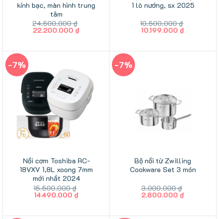
kính bạc, màn hình trung
1 lò nướng, sx 2025
tâm
24.500.000
₫
10.500.000
₫
Giá
Giá
Giá
Giá
22.200.000
₫
10.199.000
₫
gốc
hiện
gốc
hiện
là:
tại
là:
tại
24.500.000 ₫.
là:
10.500.000 ₫.
là:
22.200.000 ₫.
10.199.000
-7%
-7%
Nồi cơm Toshiba RC-
Bộ nồi từ Zwilling
18VXV 1,8L xoong 7mm
Cookware Set 3 món
mới nhất 2024
15.500.000
₫
3.000.000
₫
Giá
Giá
Giá
Giá
14.490.000
₫
2.800.000
₫
gốc
hiện
gốc
hiện
là:
tại
là:
tại
15.500.000 ₫.
là:
3.000.000 ₫.
là: