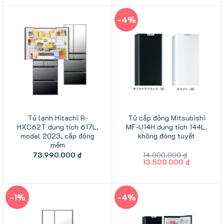
57.000.000 ₫.
là:
56.499.0
-4%
Tủ lạnh Hitachi R-
Tủ cấp đông Mitsubishi
HXC62T dung tích 617L,
MF-U14H dung tích 144L,
model 2023, cấp đông
không đóng tuyết
mềm
73.990.000
₫
14.000.000
₫
Giá
Giá
13.500.000
₫
gốc
hiện
là:
tại
14.000.000 ₫.
là:
13.500.00
-1%
-4%