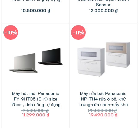
Sensor
10.500.000
₫
12.000.000
₫
-10%
-11%
Máy hút mùi Panasonic
Máy rửa bát Panasonic
FY-9HTC5 (S-K) size
NP-TH4 rửa 6 bộ, khử
75cm, tính năng tự động
trùng-rửa sạch-sấy khô
12.500.000
₫
22.000.000
₫
Giá
Giá
Giá
Giá
11.299.000
₫
19.490.000
₫
gốc
hiện
gốc
hiện
là:
tại
là:
tại
12.500.000 ₫.
là:
22.000.000 ₫.
là:
11.299.000 ₫.
19.490.00