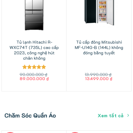
Tủ lạnh Hitachi R-
Tủ cấp đông Mitsubishi
WXC74T (735L) cao cấp
MF-U14G-B (144L) không
2023, công nghệ hút
đóng băng tuyết
chân không
90.000.000
Được xếp
₫
13.990.000
₫
Giá
Giá
Giá
Giá
89.000.000
₫
13.499.000
₫
hạng
5
5
gốc
hiện
gốc
hiện
sao
là:
tại
là:
tại
90.000.000 ₫.
là:
13.990.000 ₫.
là:
89.000.000 ₫.
13.499.00
Chăm Sóc Quần Áo
Xem tất cả