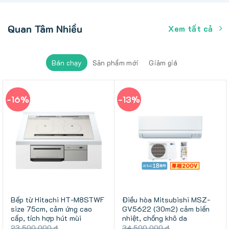
Quan Tâm Nhiều
Xem tất cả
Bán chạy
Sản phẩm mới
Giảm giá
-16%
-13%
Bếp từ Hitachi HT-M8STWF
Điều hòa Mitsubishi MSZ-
size 75cm, cảm ứng cao
GV5622 (30m2) cảm biến
cấp, tích hợp hút mùi
nhiệt, chống khô da
23.500.000
₫
34.500.000
₫