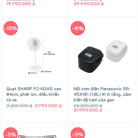
Giá
Giá
Giá
Giá
19.790.000
₫
29.990.000
₫
gốc
hiện
gốc
hiện
là:
tại
là:
tại
23.500.000 ₫.
là:
34.500.000 ₫.
là:
19.790.000 ₫.
29.990.000 ₫.
-13%
-8%
Quạt SHARP PJ-N3AS cao
Nồi cơm điện Panasonic SR-
84cm, phát ion, điều khiển
VSX181 (1,8L) IH 6 tầng, cảm
từ xa
biến độ tươi của gạo
Giá
Giá
3.200.000
₫
2.799.000
₫
24.000.000
₫
gốc
hiện
Giá
Giá
21.990.000
₫
là:
tại
gốc
hiện
3.200.000 ₫.
là:
là:
tại
2.799.000 ₫.
24.000.000 ₫.
là:
21.990.000 ₫.
-5%
-5%