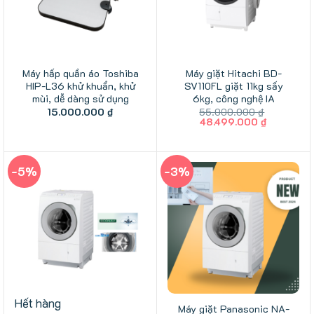
Máy hấp quần áo Toshiba
Máy giặt Hitachi BD-
HIP-L36 khử khuẩn, khử
SV110FL giặt 11kg sấy
mùi, dễ dàng sử dụng
6kg, công nghệ IA
15.000.000
₫
55.000.000
₫
Giá
Giá
48.499.000
₫
gốc
hiện
là:
tại
55.000.000 ₫.
là:
48.499.00
-5%
-3%
Hết hàng
Máy giặt Panasonic NA-