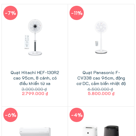
-7%
-11%
Quạt Hitachi HEF-130R2
Quạt Panasonic F-
cao 95cm, 8 cánh, có
CV338 cao 96cm, động
điều khiển từ xa
cơ DC, cảm biến nhiệt độ
3.000.000
₫
6.500.000
₫
Giá
Giá
Giá
Giá
2.799.000
₫
5.800.000
₫
gốc
hiện
gốc
hiện
là:
tại
là:
tại
3.000.000 ₫.
là:
6.500.000 ₫.
là:
2.799.000 ₫.
5.800.000
-6%
-4%