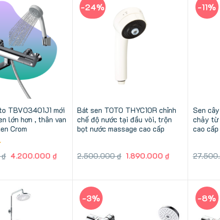
-24%
-11%
oto TBV03401J1 mới
Bát sen TOTO THYC10R chỉnh
Sen câ
n lớn hơn , thân van
chế độ nước tại đầu vòi, trộn
chảy từ 
len Crom
bọt nước massage cao cấp
cao cấp
Giá
Giá
Giá
Giá
0
₫
4.200.000
₫
2.500.000
₫
1.890.000
₫
27.500
gốc
hiện
gốc
hiện
là:
tại
là:
tại
4.500.000 ₫.
là:
2.500.000 ₫.
là:
4.200.000 ₫.
1.890.000 ₫.
-3%
-8%