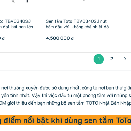
oto TBV03403J
Sen tắm Toto TBV03402J nút
n đại, bát sen lớn
bấm đầu vòi, khống chế nhiệt độ
0
₫
4.500.000
₫
1
2
 nơi thường xuyên được sử dụng nhất, cùng là nơi bạn thư giã
à yên tĩnh nhất. Vậy thì việc đầu tư một phòng tắm với những 
M giới thiệu đến bạn những bộ sen tắm TOTO Nhật Bản Nhập 
 điểm nổi bật khi dùng sen tắm ToT