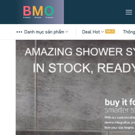
Skip
to
content
Danh mục sản phẩm
Deal Hot
Thông