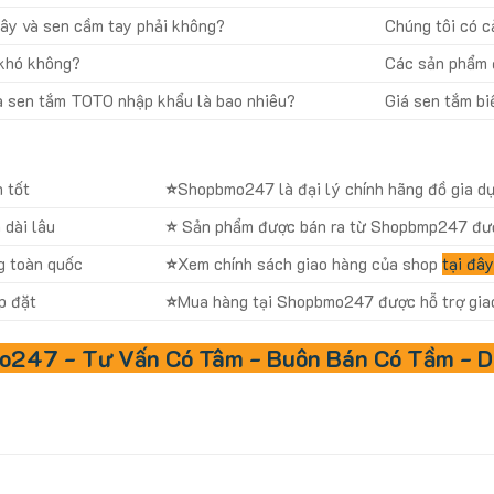
ây và sen cầm tay phải không?
Chúng tôi có c
 khó không?
Các sản phẩm đ
a sen tắm TOTO nhập khẩu là bao nhiêu?
Giá sen tắm bi
 tốt
⭐
Shopbmo247 là đại lý chính hãng đồ gia dụn
dài lâu
⭐
Sản phẩm được bán ra từ Shopbmp247 đượ
g toàn quốc
⭐
Xem chính sách giao hàng của shop
tại đâ
p đặt
⭐
Mua hàng tại Shopbmo247 được hỗ trợ giao 
247 - Tư Vấn Có Tâm - Buôn Bán Có Tầm - D