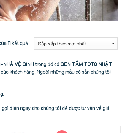
Đã
của 11 kết quả
sắp
xếp
-NHÀ VỆ SINH
trong đó có
SEN TẮM TOTO NHẬT
theo
 của khách hàng. Ngoài những mẫu có sẵn chúng tôi
mới
nhất
g.
gọi điện ngay cho chúng tôi để được tư vấn về giá