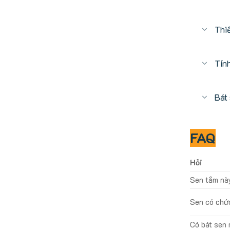
Thiế
Tín
Bát
FAQ
Hỏi
Sen tắm nà
Sen có chứ
Có bát sen