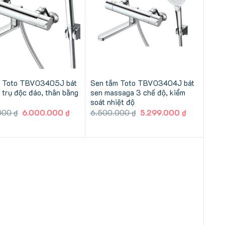
m Toto TBV03405J bát
Sen tắm Toto TBV03404J bát
 trụ độc đáo, thân bằng
sen massaga 3 chế độ, kiểm
soát nhiệt độ
Giá
Giá
Giá
Giá
000
₫
6.000.000
₫
6.500.000
₫
5.299.000
₫
gốc
hiện
gốc
hiện
là:
tại
là:
tại
6.500.000 ₫.
là:
6.500.000 ₫.
là:
6.000.000 ₫.
5.299.000