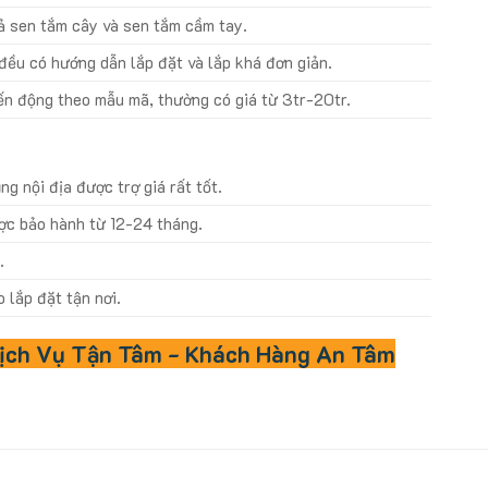
ả sen tắm cây và sen tắm cầm tay.
ều có hướng dẫn lắp đặt và lắp khá đơn giản.
ến động theo mẫu mã, thường có giá từ 3tr-20tr.
g nội địa được trợ giá rất tốt.
c bảo hành từ 12-24 tháng.
y
.
lắp đặt tận nơi.
ịch Vụ Tận Tâm - Khách Hàng An Tâm