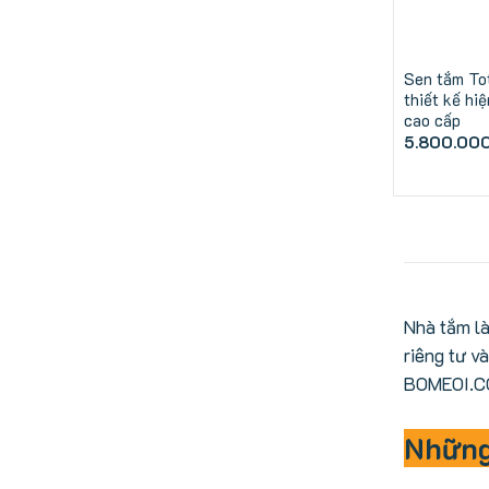
Sen tắm T
thiết kế hiệ
cao cấp
5.800.00
Nhà tắm là
riêng tư v
BOMEOI.CO
Những