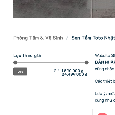
Phòng Tắm & Vệ Sinh
/
Sen Tắm Toto Nhật
Lọc theo giá
Website
S
BẢN NHẬ
cũng nhận 
Giá
Giá
Giá:
1.890.000 ₫
—
Lọc
tối
tối
24.499.000 ₫
thiểu
đa
Các thiết 
Lưu ý: mức
cũng như c