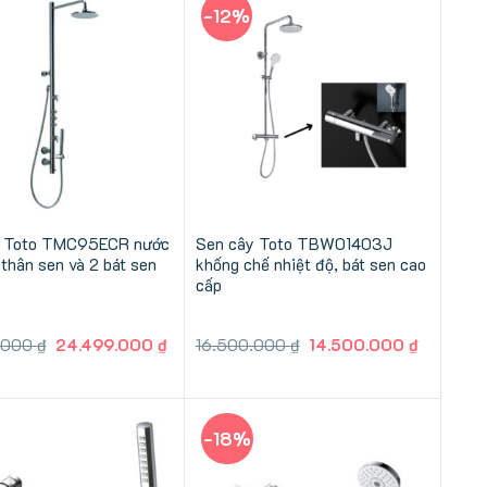
-12%
y Toto TMC95ECR nước
Sen cây Toto TBW01403J
thân sen và 2 bát sen
khống chế nhiệt độ, bát sen cao
cấp
Giá
Giá
Giá
Giá
.000
₫
24.499.000
₫
16.500.000
₫
14.500.000
₫
gốc
hiện
gốc
hiện
là:
tại
là:
tại
27.500.000 ₫.
là:
16.500.000 ₫.
là:
24.499.000 ₫.
14.500.0
-18%