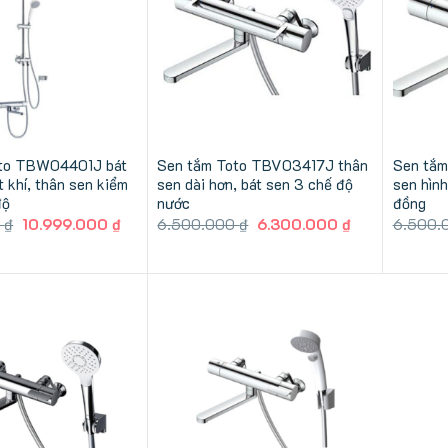
oto TBW04401J bát
Sen tắm Toto TBV03417J thân
Sen tắ
t khí, thân sen kiểm
sen dài hơn, bát sen 3 chế độ
sen hình
độ
nước
đồng
Giá
Giá
Giá
Giá
0
₫
10.999.000
₫
6.500.000
₫
6.300.000
₫
6.500.
gốc
hiện
gốc
hiện
là:
tại
là:
tại
11.000.000 ₫.
là:
6.500.000 ₫.
là:
10.999.000 ₫.
6.300.000 ₫.