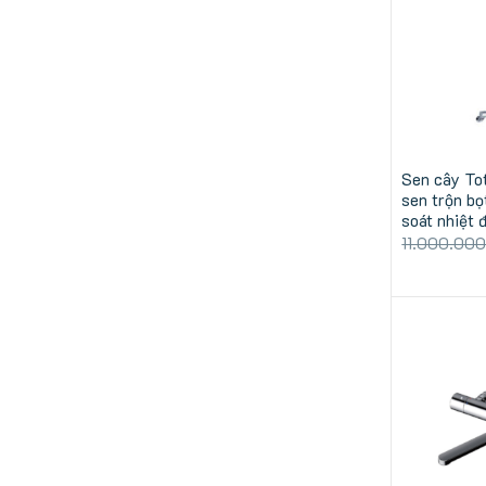
Sen cây T
sen trộn bọ
soát nhiệt 
11.000.00