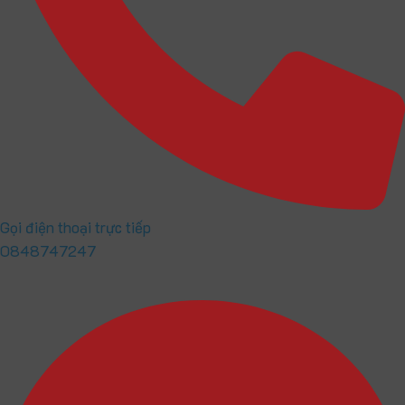
Gọi điện thoại trực tiếp
0848747247