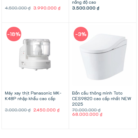
nồng độ cao
Giá
Giá
4.500.000
₫
3.990.000
₫
3.500.000
₫
gốc
hiện
là:
tại
4.500.000 ₫.
là:
3.990.000 ₫.
-18%
-3%
Máy xay thịt Panasonic MK-
Bồn cầu thông minh Toto
K48P nhập khẩu cao cấp
CES9820 cao cấp nhất NEW
2025
Giá
Giá
3.000.000
₫
2.450.000
₫
70.000.000
₫
gốc
hiện
Giá
Giá
68.000.000
₫
là:
tại
gốc
hiện
3.000.000 ₫.
là:
là:
tại
2.450.000 ₫.
70.000.000 ₫.
là:
68.000.000 ₫.