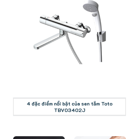
Tổng quan sen tắm Toto TBV03402J
4 đặc điểm nổi bật của sen tắm Toto
TBV03402J