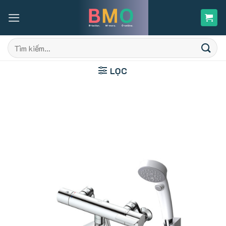
Skip
to
content
Tìm
kiếm:
LỌC