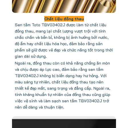
Chất liệu đồng thau
Sen tắm Toto TBV03402J được làm từ chất liệu
đồng thau, mang lại chất lượng vượt trội với tính
chắc chắn và bền bỉ, không bị ảnh hưởng bởi nước,
độ ẩm hay chất liệu hóa học, đảm bảo rằng sản
phẩm sẽ giữ được vẻ đẹp và chức năng tốt trong thời
gian dài sử dụng.
Ngoài ra, đồng thau còn có khả năng chống ăn mòn
và chịu được áp lực cao, đảm bảo rằng sen tắm
TBV03402J không bị biến dạng hay hư hỏng. Với
màu sáng tự nhiên, chất liệu đồng thau tạo nên
thiết kế đẹp mắt, sang trọng và đẳng cấp. Ngoài ra,
tính kháng khuẩn tự nhiên của đồng thau cũng giúp
việc vệ sinh và làm sạch sen tắm TBV03402J trở
nên dễ dàng và thuận tiện.