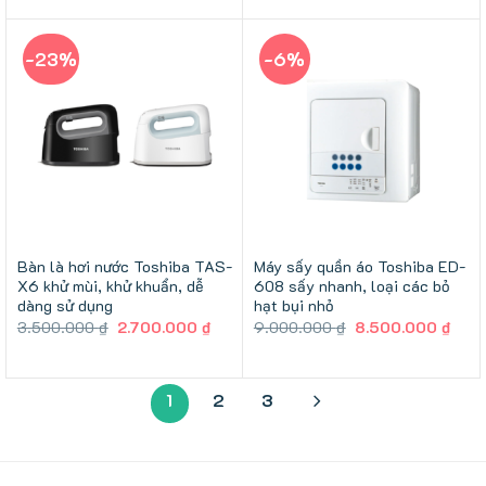
2.500.000 ₫.
là:
3.000.000 ₫.
là:
2.200.000 ₫.
2.50
-23%
-6%
Bàn là hơi nước Toshiba TAS-
Máy sấy quần áo Toshiba ED-
X6 khử mùi, khử khuẩn, dễ
608 sấy nhanh, loại các bỏ
dàng sử dụng
hạt bụi nhỏ
Giá
Giá
Giá
Giá
3.500.000
₫
2.700.000
₫
9.000.000
₫
8.500.000
₫
gốc
hiện
gốc
hiện
là:
tại
là:
tại
3.500.000 ₫.
là:
9.000.000 ₫.
là:
2.700.000 ₫.
8.50
1
2
3