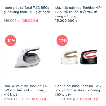
Nước giặt xả Bold P&G 850g
Máy hấp quần áo Toshiba HIP-
giữ hương thơm lâu, giặt sạch
L36 khử khuẩn, khử mùi, dễ
dàng sử dụng
Giá
Giá
145.000
₫
125.000
₫
15.000.000
₫
gốc
hiện
là:
tại
145.000 ₫.
là:
125.000 ₫.
-12%
-17%
Bàn là hơi nước Toshiba TA-
Bàn là hơi nước Toshiba TAS-
FV560 thiết kế không dây,
X5 giá đỡ tiện dụng, sử dụng
khử khuẩn
không dây
Giá
Giá
Giá
Giá
2.500.000
₫
2.200.000
₫
3.000.000
₫
2.500.000
₫
gốc
hiện
gốc
hiện
là:
tại
là:
tại