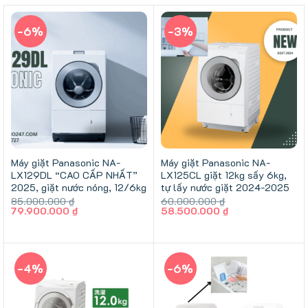
-6%
-3%
Máy giặt Panasonic NA-
Máy giặt Panasonic NA-
LX129DL “CAO CẤP NHẤT”
LX125CL giặt 12kg sấy 6kg,
2025, giặt nước nóng, 12/6kg
tự lấy nước giặt 2024-2025
85.000.000
₫
60.000.000
₫
Giá
Giá
Giá
Giá
79.900.000
₫
58.500.000
₫
gốc
hiện
gốc
hiện
là:
tại
là:
tại
85.000.000 ₫.
là:
60.000.000 ₫.
là:
79.900.000 ₫.
58.500.000 ₫.
-4%
-6%