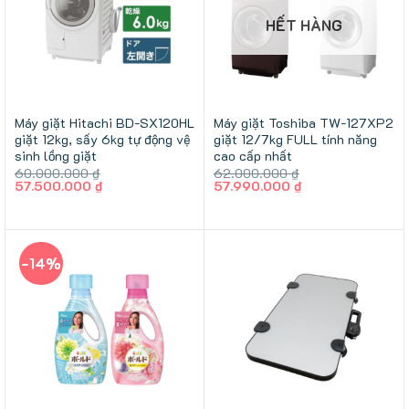
HẾT HÀNG
Máy giặt Hitachi BD-SX120HL
Máy giặt Toshiba TW-127XP2
giặt 12kg, sấy 6kg tự động vệ
giặt 12/7kg FULL tính năng
sinh lồng giặt
cao cấp nhất
60.000.000
₫
62.000.000
₫
Giá
Giá
Giá
Giá
57.500.000
₫
57.990.000
₫
gốc
hiện
gốc
hiện
là:
tại
là:
tại
60.000.000 ₫.
là:
62.000.000 ₫.
là:
57.500.000 ₫.
57.990.000 ₫.
-14%