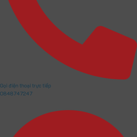
Gọi điện thoại trực tiếp
0848747247