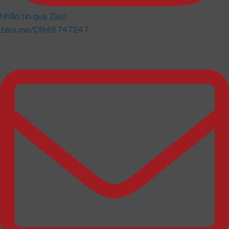
Nhắn tin qua Zalo
zalo.me/0848747247