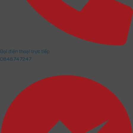
Gọi điện thoại trực tiếp
0848747247