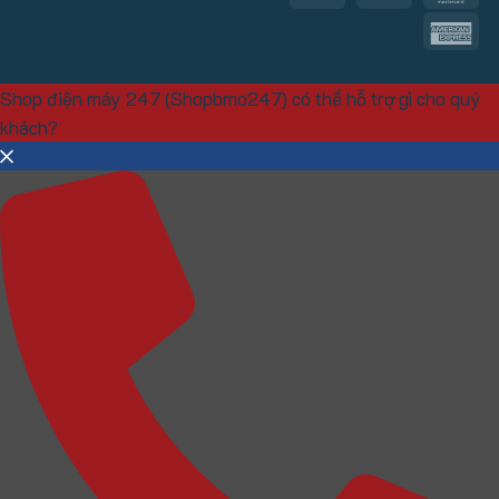
Am
Ex
Shop điện máy 247 (Shopbmo247) có thể hỗ trợ gì cho quý
khách?