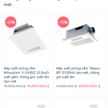
nhất.
-6%
-11%
Máy sưởi phòng tắm
Máy sưởi phòng tắm Takasu
Mitsubishi V-241BZ (5,5m2)
BF-231SHA làm mát, thông
sưởi gốm, thông gió, sưởi ấm,
gió sưởi ấm
làm mát
Giá
Giá
Giá
Giá
15.500.000
₫
14.499.000
₫
9.500.000
₫
8.500.000
₫
gốc
hiện
gốc
hiện
là:
tại
là:
tại
15.500.000 ₫.
là:
9.500.000 ₫.
là:
14.499.000 ₫.
8.50