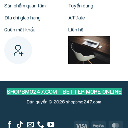
Sản phẩm quan tâm
Tuyển dụng
Địa chỉ giao hàng
Affiliate
Quên mật khẩu
Liên hệ
SHOPBMO247.COM - BETTER MORE ONLINE
Bản quyền © 2025
shopbmo247.com
Visa
PayPal
Ma