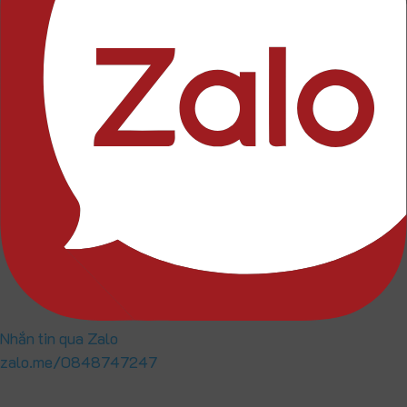
Nhắn tin qua Zalo
zalo.me/0848747247