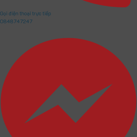
Gọi điện thoại trực tiếp
0848747247