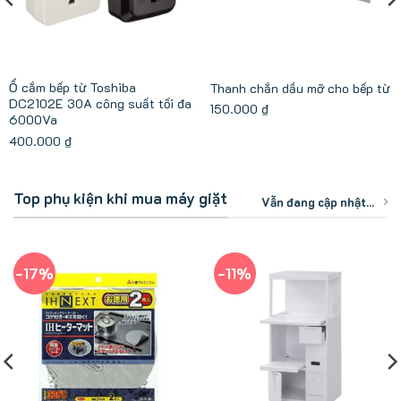
Ổ cắm bếp từ Toshiba
Thanh chắn dầu mỡ cho bếp từ
DC2102E 30A công suất tối đa
150.000
₫
6000Va
400.000
₫
Top phụ kiện khi mua máy giặt
Vẫn đang cập nhật...
-17%
-11%