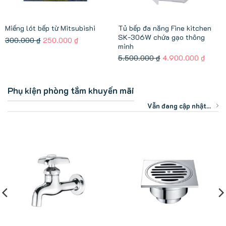
Tủ bếp đa năng Fine kitchen
Miếng lót bếp từ Mitsubishi
SK-306W chứa gạo thông
Giá
Giá
300.000
₫
250.000
₫
minh
gốc
hiện
Giá
Giá
5.500.000
₫
4.900.000
₫
là:
tại
gốc
hiện
300.000 ₫.
là:
là:
tại
250.000 ₫.
Phụ kiện phòng tắm khuyến mãi
5.500.000 ₫.
là:
.000 ₫.
4.900
Vẫn đang cập nhật...