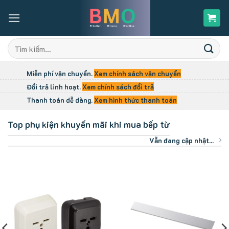
Skip
to
content
Tìm
kiếm:
Miễn phí vận chuyển.
Xem chính sách vận chuyển
Đổi trả linh hoạt.
Xem chính sách đổi trả
Thanh toán dễ dàng.
Xem hình thức thanh toán
Top phụ kiện khuyến mãi khi mua bếp từ
Vẫn đang cập nhật...