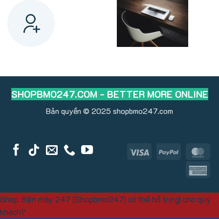
SHOPBMO247.COM - BETTER MORE ONLINE
Bản quyền © 2025
shopbmo247.com
Visa
PayPal
Ma
Am
Ex
Shop điện máy 247 (Shopbmo247) có thể hỗ trợ gì cho quý
khách?