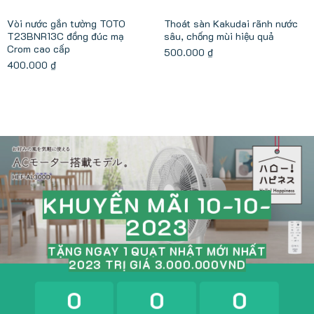
Vòi nước gắn tường TOTO
Thoát sàn Kakudai rãnh nước
T23BNR13C đồng đúc mạ
sâu, chống mùi hiệu quả
Crom cao cấp
500.000
₫
400.000
₫
KHUYẾN MÃI 10-10-
2023
TẶNG NGAY 1 QUẠT NHẬT MỚI NHẤT
2023 TRỊ GIÁ 3.000.000VND
0
0
0