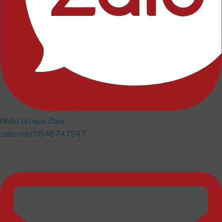
Nhắn tin qua Zalo
zalo.me/0848747247