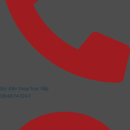
Gọi điện thoại trực tiếp
0848747247