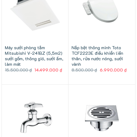
Máy sưởi phòng tắm
Nắp bệt thông minh Toto
Mitsubishi V-241BZ (5,5m2)
TCF2223E điều khiển liền
sưởi gốm, thông gió, sưởi ấm,
thân, rửa nước nóng, sưởi
làm mát
vành
Giá
Giá
Giá
Giá
15.500.000
₫
14.499.000
₫
8.500.000
₫
6.990.000
₫
gốc
hiện
gốc
hiện
là:
tại
là:
tại
15.500.000 ₫.
là:
8.500.000 ₫.
là:
14.499.000 ₫.
6.99