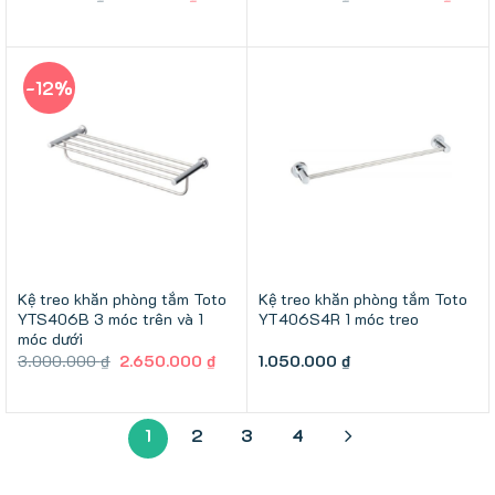
gốc
hiện
gốc
hiện
là:
tại
là:
tại
1.000.000 ₫.
là:
2.500.000 ₫.
là:
850.000 ₫.
1.890
-12%
Kệ treo khăn phòng tắm Toto
Kệ treo khăn phòng tắm Toto
YTS406B 3 móc trên và 1
YT406S4R 1 móc treo
móc dưới
Giá
Giá
3.000.000
₫
2.650.000
₫
1.050.000
₫
gốc
hiện
là:
tại
3.000.000 ₫.
là:
2.650.000 ₫.
1
2
3
4