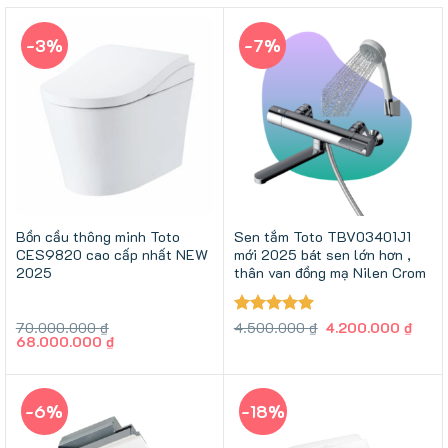
-3%
-7%
Bồn cầu thông minh Toto
Sen tắm Toto TBV03401J1
CES9820 cao cấp nhất NEW
mới 2025 bát sen lớn hơn ,
2025
thân van đồng mạ Nilen Crom
Giá
Giá
70.000.000
₫
Được xếp
4.500.000
₫
4.200.000
₫
Giá
Giá
gốc
hiện
68.000.000
₫
hạng
5
5
gốc
hiện
là:
tại
sao
là:
tại
4.500.000 ₫.
là:
70.000.000 ₫.
là:
4.20
68.000.000 ₫.
-6%
-18%