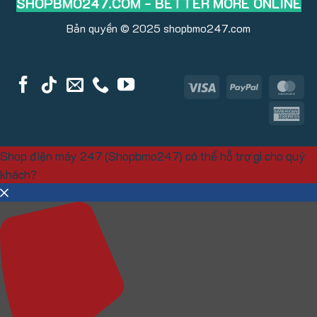
SHOPBMO247.COM - BETTER MORE ONLINE
Bản quyền © 2025
shopbmo247.com
Visa
PayPal
Ma
Am
Ex
Shop điện máy 247 (Shopbmo247) có thể hỗ trợ gì cho quý
khách?