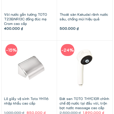
Vòi nước gắn tường TOTO
Thoát sàn Kakudai rãnh nước
T23BNR13C đồng đúc mạ
sâu, chống mùi hiệu quả
Crom cao cấp
400.000
₫
500.000
₫
-15%
-24%
Lô giấy vệ sinh Toto YH116
Bát sen TOTO THYC10R chỉnh
nhập khẩu cao cấp
chế độ nước tại đầu vòi, trộn
bọt nước massage cao cấp
Giá
Giá
Giá
Giá
1.000.000
₫
850.000
₫
2.500.000
₫
1.890.000
₫