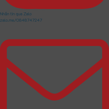
Nhắn tin qua Zalo
zalo.me/0848747247