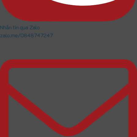
Nhắn tin qua Zalo
zalo.me/0848747247