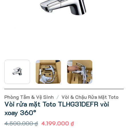
Phòng Tắm & Vệ Sinh
/
Vòi & Chậu Rửa Mặt Toto
Vòi rửa mặt Toto TLHG31DEFR vòi
xoay 360°
Giá
Giá
4.500.000
₫
4.199.000
₫