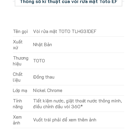
Thông số kĩ thuật của vòi rửa mặt Toto EF
Tên gọi
Vòi rửa mặt TOTO TLHG31DEF
Xuất
Nhật Bản
xứ
Thương
TOTO
hiệu
Chất
Đồng thau
liệu
Lớp mạ
Nickel Chrome
Tính
Tiết kiệm nước, giật thoát nước thông minh,
năng
điều chỉnh đầu vòi 360*
Xem
Vuốt trái phải để xem thêm ảnh
ảnh