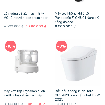
Lò nướng cá Zojirushi EF-
Máy lọc không khí ô tô
VG40 nguyên con thơm ngon
Panasonic F-GMU01 NanoeX
nồng độ cao
Giá
Giá
4.500.000
₫
3.990.000
₫
3.500.000
₫
gốc
hiện
là:
tại
4.500.000 ₫.
là:
3.990.000 ₫.
-18%
-3%
Máy xay thịt Panasonic MK-
Bồn cầu thông minh Toto
K48P nhập khẩu cao cấp
CES9820 cao cấp nhất NEW
2025
Giá
Giá
3.000.000
₫
2.450.000
₫
70.000.000
₫