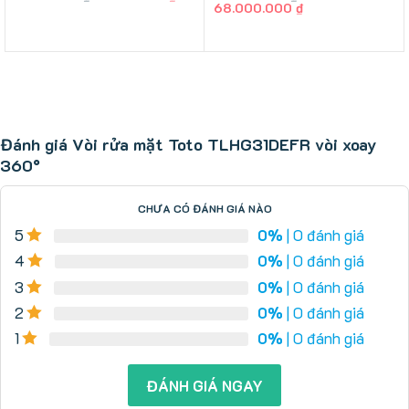
gốc
hiện
Giá
Giá
68.000.000
₫
là:
tại
gốc
hiện
3.000.000 ₫.
là:
là:
tại
2.450.000 ₫.
70.000.000 ₫.
là:
68.000.000 ₫.
Đánh giá Vòi rửa mặt Toto TLHG31DEFR vòi xoay
360°
CHƯA CÓ ĐÁNH GIÁ NÀO
5
0%
| 0 đánh giá
4
0%
| 0 đánh giá
3
0%
| 0 đánh giá
2
0%
| 0 đánh giá
1
0%
| 0 đánh giá
ĐÁNH GIÁ NGAY