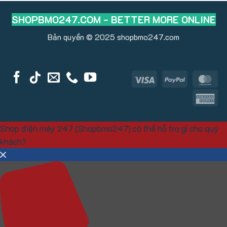
SHOPBMO247.COM - BETTER MORE ONLINE
Bản quyền © 2025
shopbmo247.com
Visa
PayPal
Ma
Am
Ex
Shop điện máy 247 (Shopbmo247) có thể hỗ trợ gì cho quý
khách?