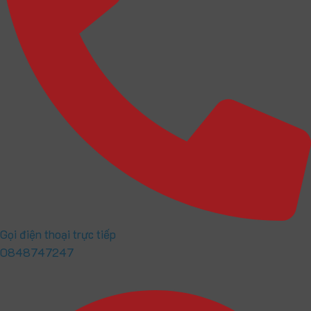
Gọi điện thoại trực tiếp
0848747247