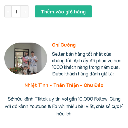
gốc
hiện
là:
tại
Vòi rửa mặt Toto TLHG31DEFR vòi xoay 360° số lượng
4.500.000 ₫.
là:
Thêm vào giỏ hàng
4.199.000 ₫.
Chí Cường
Seller bán hàng tốt nhất của
chúng tôi. Anh ấy đã phục vụ hơn
1000 khách hàng trong năm qua.
Được khách hàng đánh giá là:
Nhiệt Tình - Thân Thiện - Chu Đáo
Sở hữu kênh Tiktok uy tín với gần 10.000 Follow. Cùng
với đó kênh Youtube & Fb với nhiều bài viết, chia sẻ cực kì
hữu ích