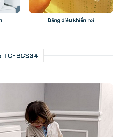
h
Bảng điều khiển rời
oto TCF8GS34