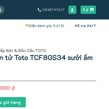
0848747247
0
₫
Điểm đánh giá: 9,2/10
Hỗ trợ 24/7
Nắp Bệt & Bồn Cầu TOTO
ện tử Toto TCF8GS34 sưởi ấm
Giá
.000
₫
hiện
tại
CF8GS34 sưởi ấm và nước nóng số lượng
.000 ₫.
là:
o giỏ hàng
9.499.000 ₫.