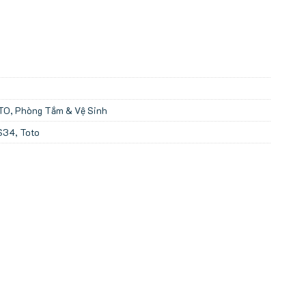
OTO
,
Phòng Tắm & Vệ Sinh
S34
,
Toto