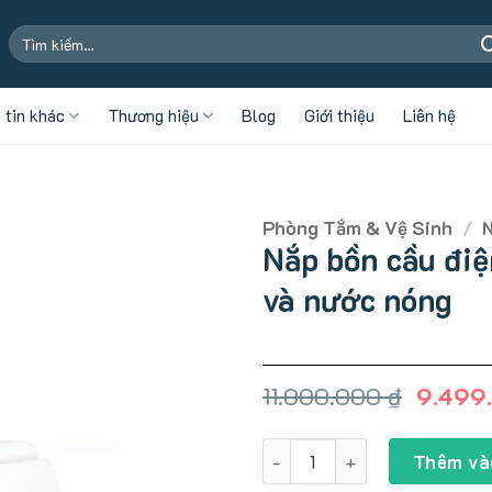
Tìm
kiếm:
 tin khác
Thương hiệu
Blog
Giới thiệu
Liên hệ
Phòng Tắm & Vệ Sinh
/
Nắp bồn cầu đi
và nước nóng
Giá
11.000.000
₫
9.499
gốc
là:
Nắp bồn cầu điện tử Toto T
11.000
Thêm và