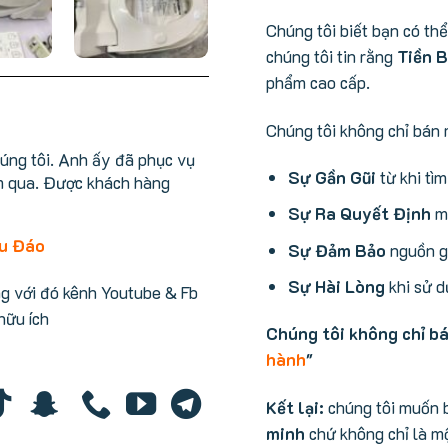
Chúng tôi biết bạn có th
chúng tôi tin rằng
Tiền B
phẩm cao cấp.
Chúng tôi không chỉ bán 
húng tôi. Anh ấy đã phục vụ
Sự Gần Gũi
từ khi tì
m qua. Được khách hàng
Sự Ra Quyết Định
mu
hu Đáo
Sự Đảm Bảo
nguồn gố
Sự Hài Lòng
khi sử d
ng với đó kênh Youtube & Fb
 hữu ích
Chúng tôi không chỉ b
hành
"
Kết lại:
chúng tôi muốn 
minh
chứ không chỉ là mộ