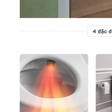
Tổng quan nắp bồn cầu điện tử Toto TCF8GS34
4 đặc đ