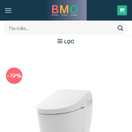
Skip
to
content
Tìm
kiếm:
LỌC
-19%