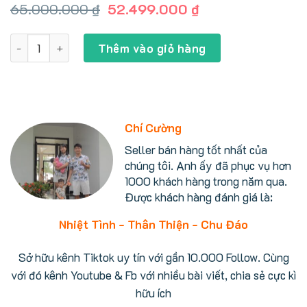
Giá
Giá
65.000.000
₫
52.499.000
₫
gốc
hiện
là:
tại
Bồn cầu thông minh Toto TCF9710 mới 2025, xả lốc xoáy, t
65.000.000 ₫.
là:
Thêm vào giỏ hàng
52.499.000 ₫.
Chí Cường
Seller bán hàng tốt nhất của
chúng tôi. Anh ấy đã phục vụ hơn
1000 khách hàng trong năm qua.
Được khách hàng đánh giá là:
Nhiệt Tình - Thân Thiện - Chu Đáo
Sở hữu kênh Tiktok uy tín với gần 10.000 Follow. Cùng
với đó kênh Youtube & Fb với nhiều bài viết, chia sẻ cực kì
hữu ích