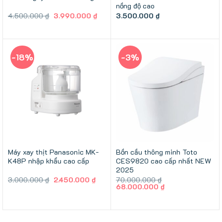
nồng độ cao
Giá
Giá
4.500.000
₫
3.990.000
₫
3.500.000
₫
gốc
hiện
là:
tại
4.500.000 ₫.
là:
3.990.000 ₫.
-18%
-3%
Máy xay thịt Panasonic MK-
Bồn cầu thông minh Toto
K48P nhập khẩu cao cấp
CES9820 cao cấp nhất NEW
2025
Giá
Giá
3.000.000
₫
2.450.000
₫
70.000.000
₫
gốc
hiện
Giá
Giá
68.000.000
₫
là:
tại
gốc
hiện
3.000.000 ₫.
là:
là:
tại
2.450.000 ₫.
70.000.000 ₫.
là:
68.000.000 ₫.