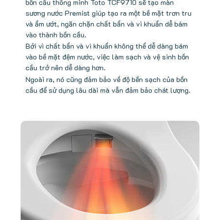
bồn cầu thông minh Toto TCF9710 sẽ tạo màn
sương nước Premist giúp tạo ra một bề mặt trơn tru
và ẩm ướt, ngăn chặn chất bẩn và vi khuẩn dễ bám
vào thành bồn cầu.
Bởi vì chất bẩn và vi khuẩn không thể dễ dàng bám
vào bề mặt đệm nước, việc làm sạch và vệ sinh bồn
cầu trở nên dễ dàng hơn.
Ngoài ra, nó cũng đảm bảo về độ bền sạch của bồn
cầu để sử dụng lâu dài mà vẫn đảm bảo chát lượng.