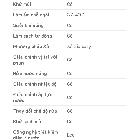
Khử mùi
Có
Làm ấm chỗ ngồi
37-40 °
Sưởi khí nóng
Có
Làm sạch tự động
Có
Phương pháp Xả
Xả lốc xoáy
Điều chỉnh vị trí vòi
Có
phun
Rửa nước nóng
Có
Điều chỉnh nhiệt độ
Có
Điều chỉnh áp lực
Có
nước
Thay đổi chế độ rửa
Có
Khử sạch mùi
Có
Công nghệ tiết kiệm
Eco
điện / nước