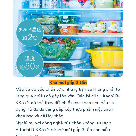
Khử mùi gấp 3 lần
Mặc dù có sức chứa lớn, nhưng bạn sẽ không phải lo
lắng quá nhiều đồ gây lộn xộn. Các kệ của Hitachi R-
KX57N có thể thay đổi chiều cao theo nhu cầu sử
dụng, từ đó dễ dàng sắp xếp thực phẩm một cách
khoa học và dễ lấy nhất.
Ngoài ra, với công nghệ hút chân không, tủ lạnh
Hitachi R-KX57N sẽ khử mùi gấp 3 lần các mẫu