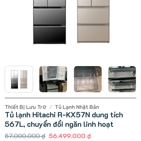
Thiết Bị Lưu Trữ
/
Tủ Lạnh Nhật Bản
Tủ lạnh Hitachi R-KX57N dung tích
567L, chuyển đổi ngăn linh hoạt
Giá
Giá
57.000.000
₫
56.499.000
₫