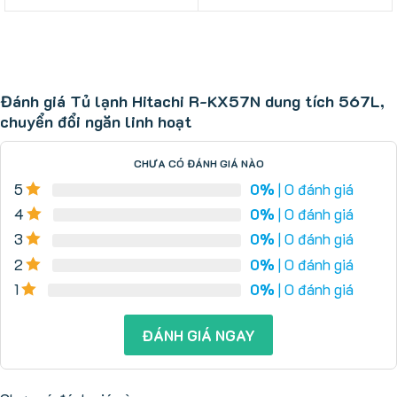
2.450.000 ₫.
70.000.000 ₫.
là:
68.000.000 ₫.
Đánh giá Tủ lạnh Hitachi R-KX57N dung tích 567L,
chuyển đổi ngăn linh hoạt
CHƯA CÓ ĐÁNH GIÁ NÀO
5
0%
| 0 đánh giá
4
0%
| 0 đánh giá
3
0%
| 0 đánh giá
2
0%
| 0 đánh giá
1
0%
| 0 đánh giá
ĐÁNH GIÁ NGAY