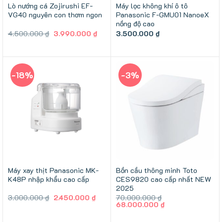
Lò nướng cá Zojirushi EF-
Máy lọc không khí ô tô
VG40 nguyên con thơm ngon
Panasonic F-GMU01 NanoeX
nồng độ cao
Giá
Giá
4.500.000
₫
3.990.000
₫
3.500.000
₫
gốc
hiện
là:
tại
4.500.000 ₫.
là:
3.990.000 ₫.
-18%
-3%
Máy xay thịt Panasonic MK-
Bồn cầu thông minh Toto
K48P nhập khẩu cao cấp
CES9820 cao cấp nhất NEW
2025
Giá
Giá
3.000.000
₫
2.450.000
₫
70.000.000
₫
gốc
hiện
Giá
Giá
68.000.000
₫
là:
tại
gốc
hiện
3.000.000 ₫.
là:
là:
tại