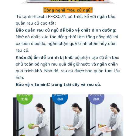
Công nghệ “rau củ ngủ”
Tủ lạnh Hitachi R-KX57N có thiết kế với ngăn bảo
quản rau củ cực tốt:
Bảo quản rau củ ngủ để bảo vệ chất dinh dưỡng
:
Nhờ có chất xúc tác đồng thời làm tăng nồng độ khí
carbon dioxide, ngăn chặn quá trình phân hủy của
rau củ.
Khóa độ ẩm để tránh bị khô
: bộ phận tạo độ ẩm bao
phủ toàn bộ ngăn rau quả để giữ nước và ngăn chặn
quá trình khô. Nhờ đó, rau củ được bảo quản tươi lâu
hơn.
Bảo vệ vitaminC trong trái cây và rau củ
.