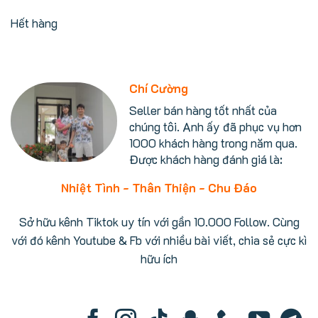
gốc
hiện
là:
tại
Hết hàng
57.000.000 ₫.
là:
56.499.000 ₫.
Chí Cường
Seller bán hàng tốt nhất của
chúng tôi. Anh ấy đã phục vụ hơn
1000 khách hàng trong năm qua.
Được khách hàng đánh giá là:
Nhiệt Tình - Thân Thiện - Chu Đáo
Sở hữu kênh Tiktok uy tín với gần 10.000 Follow. Cùng
với đó kênh Youtube & Fb với nhiều bài viết, chia sẻ cực kì
hữu ích