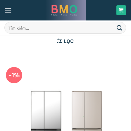
Skip
to
content
Tìm
kiếm:
LỌC
-1%