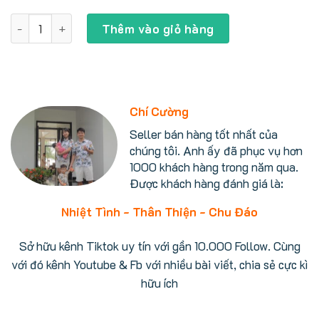
gốc
hiện
là:
tại
Tủ giặt hấp sấy LG Styler S5MB thiết kế gương sang trọng 
60.000.000 ₫.
là:
Thêm vào giỏ hàng
49.900.000 ₫.
Chí Cường
Seller bán hàng tốt nhất của
chúng tôi. Anh ấy đã phục vụ hơn
1000 khách hàng trong năm qua.
Được khách hàng đánh giá là:
Nhiệt Tình - Thân Thiện - Chu Đáo
Sở hữu kênh Tiktok uy tín với gần 10.000 Follow. Cùng
với đó kênh Youtube & Fb với nhiều bài viết, chia sẻ cực kì
hữu ích