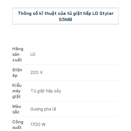
Thông số kĩ thuật của tủ giặt hấp LG Styler
S5MB
Hãng
sản
LG
xuất
Điện
220 V
áp
Kiểu
máy
Tủ giặt hấp sấy
giặt
Màu
Gương pha lê
sắc
Công
1700 W
suất