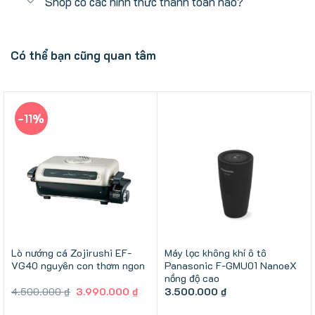
Shop có các hình thức thanh toán nào?
Có thể bạn cũng quan tâm
-11%
Lò nướng cá Zojirushi EF-
Máy lọc không khí ô tô
VG40 nguyên con thơm ngon
Panasonic F-GMU01 NanoeX
nồng độ cao
Giá
Giá
4.500.000
₫
3.990.000
₫
3.500.000
₫
gốc
hiện
là:
tại