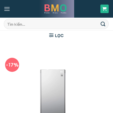
Skip
to
content
Tìm
kiếm:
LỌC
-17%