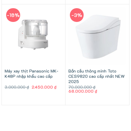
4.500.000 ₫.
là:
3.990.000 ₫.
-18%
-3%
Máy xay thịt Panasonic MK-
Bồn cầu thông minh Toto
K48P nhập khẩu cao cấp
CES9820 cao cấp nhất NEW
2025
Giá
Giá
3.000.000
₫
2.450.000
₫
70.000.000
₫
gốc
hiện
Giá
Giá
68.000.000
₫
là:
tại
gốc
hiện
3.000.000 ₫.
là:
là:
tại
2.450.000 ₫.
70.000.000 ₫.
là:
68.000.000 ₫.