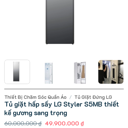
Thiết Bị Chăm Sóc Quần Áo
/
Tủ Giặt Đứng LG
Tủ giặt hấp sấy LG Styler S5MB thiết
kế gương sang trọng
Giá
Giá
60.000.000
₫
49.900.000
₫