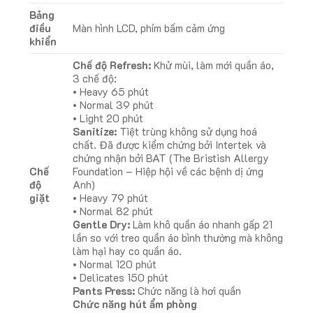
Bảng
điều
Màn hình LCD, phím bấm cảm ứng
khiển
Chế độ Refresh:
Khử mùi, làm mới quần áo,
3 chế độ:
• Heavy 65 phút
• Normal 39 phút
• Light 20 phút
Sanitize:
Tiệt trùng không sử dụng hoá
chất. Đã được kiểm chứng bởi Intertek và
chứng nhận bởi BAT (The Bristish Allergy
Chế
Foundation – Hiệp hội về các bệnh dị ứng
độ
Anh)
giặt
• Heavy 79 phút
• Normal 82 phút
Gentle Dry:
Làm khô quần áo nhanh gấp 21
lần so với treo quần áo bình thường mà không
làm hại hay co quần áo.
• Normal 120 phút
• Delicates 150 phút
Pants Press:
Chức năng là hơi quần
Chức năng hút ẩm phòng