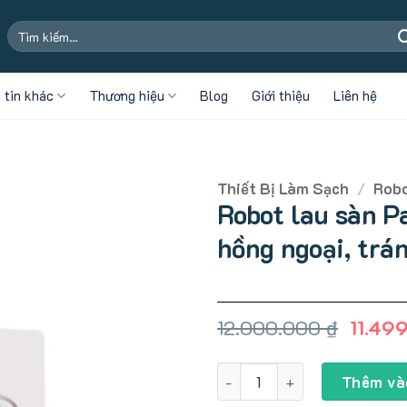
Tìm
kiếm:
 tin khác
Thương hiệu
Blog
Giới thiệu
Liên hệ
Thiết Bị Làm Sạch
/
Robo
Robot lau sàn 
hồng ngoại, trá
Giá
12.000.000
₫
11.49
gốc
là:
Robot lau sàn Panasonic MC-
12.000
Thêm và