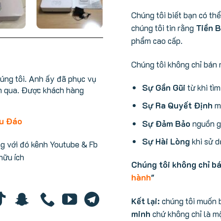
Chúng tôi biết bạn có th
chúng tôi tin rằng
Tiền B
phẩm cao cấp.
Chúng tôi không chỉ bán 
húng tôi. Anh ấy đã phục vụ
Sự Gần Gũi
từ khi tì
m qua. Được khách hàng
Sự Ra Quyết Định
mu
hu Đáo
Sự Đảm Bảo
nguồn gố
Sự Hài Lòng
khi sử d
ng với đó kênh Youtube & Fb
 hữu ích
Chúng tôi không chỉ b
hành
"
Kết lại:
chúng tôi muốn 
minh
chứ không chỉ là mộ