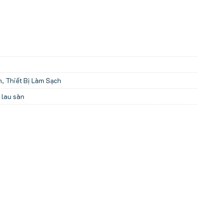
n
,
Thiết Bị Làm Sạch
 lau sàn