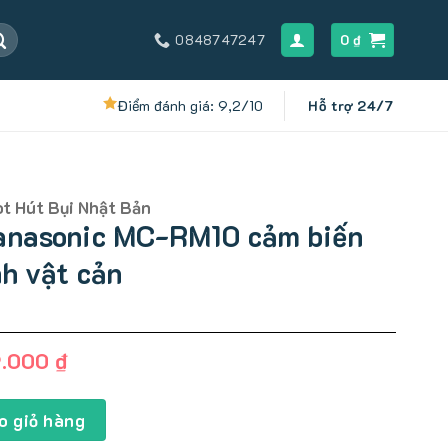
0848747247
0
₫
Điểm đánh giá: 9,2/10
Hỗ trợ 24/7
t Hút Bụi Nhật Bản
Panasonic MC-RM10 cảm biến
nh vật cản
Giá
9.000
₫
hiện
tại
RM10 cảm biến hồng ngoại, tránh vật cản số lượng
.000 ₫.
là:
o giỏ hàng
11.499.000 ₫.