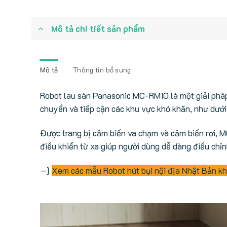
Mô tả chi tiết sản phẩm
Mô tả
Thông tin bổ sung
Robot lau sàn Panasonic MC-RM10 là một giải pháp 
chuyển và tiếp cận các khu vực khó khăn, như dưới
Được trang bị cảm biến va chạm và cảm biến rơi, M
điều khiển từ xa giúp người dùng dễ dàng điều chỉ
—}
Xem các mẫu Robot hút bụi nội địa Nhật Bản k