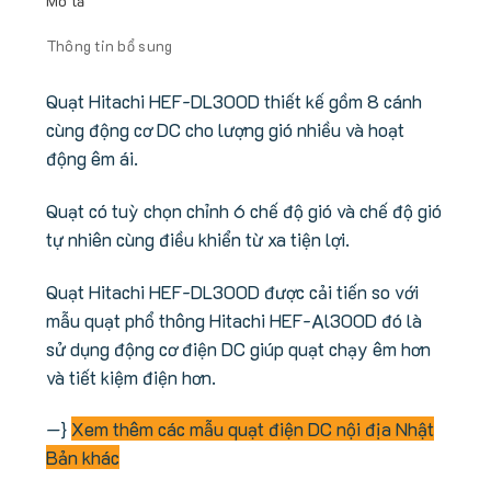
Mô tả
Thông tin bổ sung
Quạt Hitachi HEF-DL300D thiết kế gồm 8 cánh
cùng động cơ DC cho lượng gió nhiều và hoạt
động êm ái.
Quạt có tuỳ chọn chỉnh 6 chế độ gió và chế độ gió
tự nhiên cùng điều khiển từ xa tiện lợi.
Quạt Hitachi HEF-DL300D được cải tiến so với
mẫu quạt phổ thông Hitachi HEF-Al300D đó là
sử dụng động cơ điện DC giúp quạt chạy êm hơn
và tiết kiệm điện hơn.
—}
Xem thêm các mẫu quạt điện DC nội địa Nhật
Bản khác