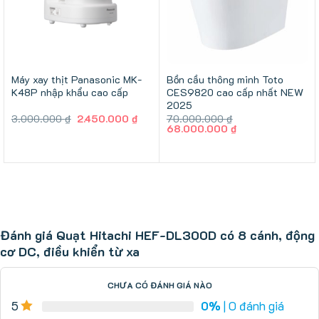
Máy xay thịt Panasonic MK-
Bồn cầu thông minh Toto
K48P nhập khẩu cao cấp
CES9820 cao cấp nhất NEW
2025
Giá
Giá
3.000.000
₫
2.450.000
₫
70.000.000
₫
gốc
hiện
Giá
Giá
68.000.000
₫
là:
tại
gốc
hiện
3.000.000 ₫.
là:
là:
tại
2.450.000 ₫.
70.000.000 ₫.
là:
68.000.000 ₫.
Đánh giá Quạt Hitachi HEF-DL300D có 8 cánh, động
cơ DC, điều khiển từ xa
CHƯA CÓ ĐÁNH GIÁ NÀO
5
0%
| 0 đánh giá