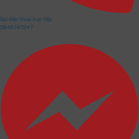
Gọi điện thoại trực tiếp
0848747247