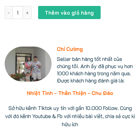
gốc
hiện
là:
tại
Quạt Hitachi HEF-DL300D có 8 cánh, động cơ DC, điều khiển
4.200.000 ₫.
là:
Thêm vào giỏ hàng
3.999.000 ₫.
Chí Cường
Seller bán hàng tốt nhất của
chúng tôi. Anh ấy đã phục vụ hơn
1000 khách hàng trong năm qua.
Được khách hàng đánh giá là:
Nhiệt Tình - Thân Thiện - Chu Đáo
Sở hữu kênh Tiktok uy tín với gần 10.000 Follow. Cùng
với đó kênh Youtube & Fb với nhiều bài viết, chia sẻ cực kì
hữu ích