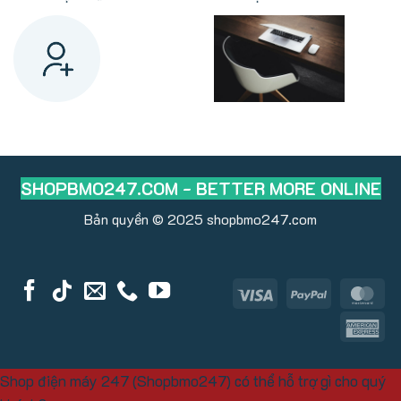
SHOPBMO247.COM - BETTER MORE ONLINE
Bản quyền © 2025
shopbmo247.com
Visa
PayPal
Ma
Am
Ex
Shop điện máy 247 (Shopbmo247) có thể hỗ trợ gì cho quý