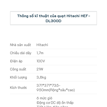
Thông số kĩ thuật của quạt Hitachi HEF-
DL300D
Nhà sản xuất
Hitachi
Chiều dài dây
1,7m
Điện áp
100V
Công suất
21W
Khối lượng
3,8kg
371*371*735-
Kích thước
950mm(Rộng*sâu*cao)
6 mức gió
Động cơ DC độ ồn thấp