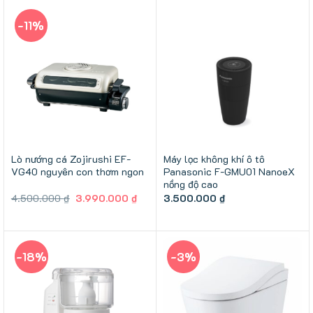
-11%
Lò nướng cá Zojirushi EF-
Máy lọc không khí ô tô
VG40 nguyên con thơm ngon
Panasonic F-GMU01 NanoeX
nồng độ cao
Giá
Giá
4.500.000
₫
3.990.000
₫
3.500.000
₫
gốc
hiện
là:
tại
4.500.000 ₫.
là:
3.990.000 ₫.
-18%
-3%