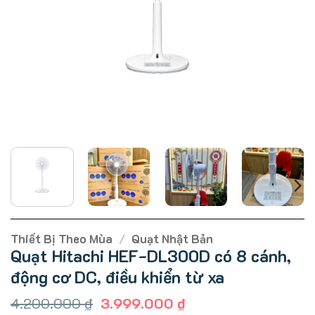
Thiết Bị Theo Mùa
/
Quạt Nhật Bản
Quạt Hitachi HEF-DL300D có 8 cánh,
động cơ DC, điều khiển từ xa
Giá
Giá
4.200.000
₫
3.999.000
₫