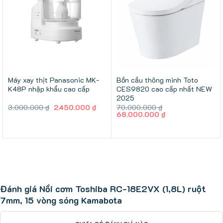
Máy xay thịt Panasonic MK-
Bồn cầu thông minh Toto
K48P nhập khẩu cao cấp
CES9820 cao cấp nhất NEW
2025
Giá
Giá
3.000.000
₫
2.450.000
₫
70.000.000
₫
gốc
hiện
Giá
Giá
68.000.000
₫
là:
tại
gốc
hiện
3.000.000 ₫.
là:
là:
tại
2.450.000 ₫.
70.000.000 ₫.
là:
68.000.000 ₫.
Đánh giá Nồi cơm Toshiba RC-18E2VX (1,8L) ruột
7mm, 15 vòng sóng Kamabota