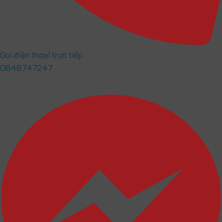
Gọi điện thoại trực tiếp
0848747247