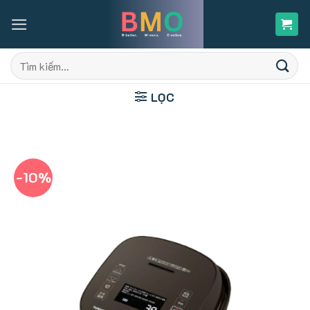
Skip
to
content
Tìm
kiếm:
LỌC
-10%