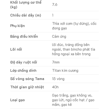
Khối lượng cơ thể
7.6
(kg)
Chiều dài dây (m)
1
Thìa xới cơm (tự đứng), cốc
Phụ kiện
đong gạo
Bảng điều khiển
Cảm ứng
lõi đúc, tráng đồng bên
Lõi nồi
ngoài, than bincho phát tia
hồng ngoại xa bên trong
Độ dày ruột nồi
7mm
Lớp chống dính
Titan kim cương
Số vòng sóng Tama
15 vòng
Thời gian giữ nhiệt
40h
Gạo trắng, gạo không vo,
Loại gạo
gạo lứt, ngũ cốc hạt / gạo
mầm, gạo kê