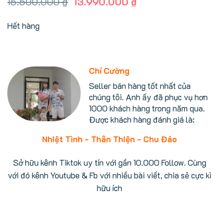
Giá
Giá
15.500.000
₫
13.990.000
₫
gốc
hiện
là:
tại
Hết hàng
15.500.000 ₫.
là:
13.990.000 ₫.
Chí Cường
Seller bán hàng tốt nhất của
chúng tôi. Anh ấy đã phục vụ hơn
1000 khách hàng trong năm qua.
Được khách hàng đánh giá là:
Nhiệt Tình - Thân Thiện - Chu Đáo
Sở hữu kênh Tiktok uy tín với gần 10.000 Follow. Cùng
với đó kênh Youtube & Fb với nhiều bài viết, chia sẻ cực kì
hữu ích