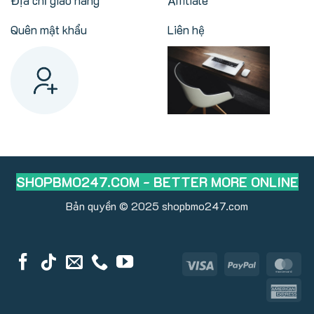
Quên mật khẩu
Liên hệ
SHOPBMO247.COM - BETTER MORE ONLINE
Bản quyền © 2025
shopbmo247.com
Visa
PayPal
Ma
Am
Ex