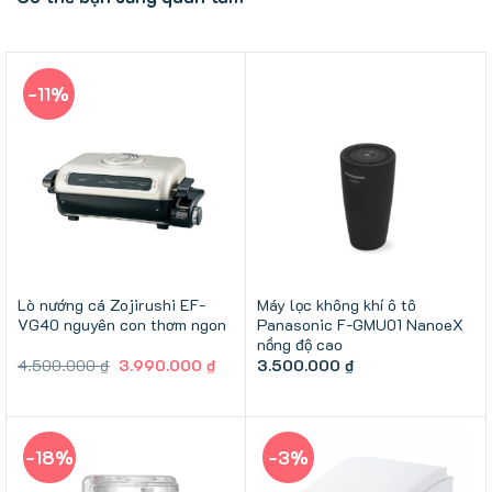
-11%
Lò nướng cá Zojirushi EF-
Máy lọc không khí ô tô
VG40 nguyên con thơm ngon
Panasonic F-GMU01 NanoeX
nồng độ cao
Giá
Giá
4.500.000
₫
3.990.000
₫
3.500.000
₫
gốc
hiện
là:
tại
4.500.000 ₫.
là:
3.990.000 ₫.
-18%
-3%