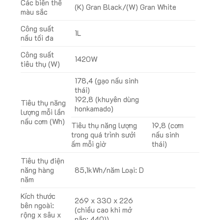
Các biến thể
(K) Gran Black/(W) Gran White
màu sắc
Công suất
1L
nấu tối đa
Công suất
1420W
tiêu thụ (W)
178,4 (gạo nấu sinh
thái)
192,8 (khuyên dùng
Tiêu thụ năng
honkamado)
lượng mỗi lần
nấu cơm (Wh)
Tiêu thụ năng lượng
19,8 (cơm
trong quá trình sưởi
nấu sinh
ấm mỗi giờ
thái)
Tiêu thụ điện
năng hàng
85,1kWh/năm Loại: D
năm
Kích thước
269 ​​​​x 330 x 226
bên ngoài:
(chiều cao khi mở
rộng x sâu x
nắp: 440))