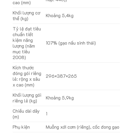
cao (mm)
Khối lượng cơ
Khoảng 5,4kg
thể (kg)
Tỷ lệ đạt tiêu
chuẩn tiết
kiệm năng
107% (gạo nấu sinh thái)
lượng (năm
mục tiêu
2008)
Kích thước
đóng gói riêng
296×387×265
lẻ: rộng x sâu
x cao (mm)
Khối lượng gói
Khoảng 5,9kg
riêng lẻ (kg)
Chiều dài dây
1
(m)
Phụ kiện
Muỗng xới cơm (riêng), cốc đong gạo