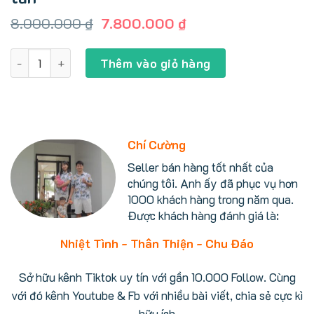
Giá
Giá
8.000.000
₫
7.800.000
₫
gốc
hiện
là:
tại
Nồi cơm Toshiba RC-10VSV 1L Mới 2025, áp suất, hút chân 
8.000.000 ₫.
là:
Thêm vào giỏ hàng
7.800.000 ₫.
Chí Cường
Seller bán hàng tốt nhất của
chúng tôi. Anh ấy đã phục vụ hơn
1000 khách hàng trong năm qua.
Được khách hàng đánh giá là:
Nhiệt Tình - Thân Thiện - Chu Đáo
Sở hữu kênh Tiktok uy tín với gần 10.000 Follow. Cùng
với đó kênh Youtube & Fb với nhiều bài viết, chia sẻ cực kì
hữu ích