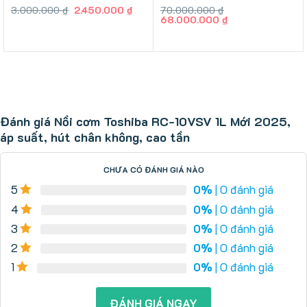
Giá
Giá
3.000.000
₫
2.450.000
₫
70.000.000
₫
gốc
hiện
Giá
Giá
68.000.000
₫
là:
tại
gốc
hiện
3.000.000 ₫.
là:
là:
tại
2.450.000 ₫.
70.000.000 ₫.
là:
68.000.000 ₫.
Đánh giá Nồi cơm Toshiba RC-10VSV 1L Mới 2025,
áp suất, hút chân không, cao tần
CHƯA CÓ ĐÁNH GIÁ NÀO
5
0%
| 0 đánh giá
4
0%
| 0 đánh giá
3
0%
| 0 đánh giá
2
0%
| 0 đánh giá
1
0%
| 0 đánh giá
ĐÁNH GIÁ NGAY