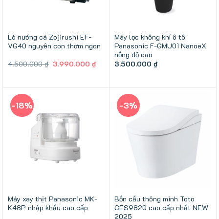
Lò nướng cá Zojirushi EF-
Máy lọc không khí ô tô
VG40 nguyên con thơm ngon
Panasonic F-GMU01 NanoeX
nồng độ cao
Giá
Giá
4.500.000
₫
3.990.000
₫
3.500.000
₫
gốc
hiện
là:
tại
4.500.000 ₫.
là:
3.990.000 ₫.
-18%
-3%
Máy xay thịt Panasonic MK-
Bồn cầu thông minh Toto
K48P nhập khẩu cao cấp
CES9820 cao cấp nhất NEW
2025