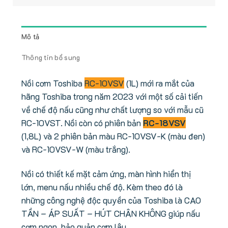
Mô tả
Thông tin bổ sung
Nồi cơm Toshiba
RC-10VSV
(1L) mới ra mắt của
hãng Toshiba trong năm 2023 với một số cải tiến
về chế độ nấu cũng như chất lượng so với mẫu cũ
RC-10VST. Nồi còn có phiên bản
RC-18VSV
(1,8L) và 2 phiên bản màu RC-10VSV-K (màu đen)
và RC-10VSV-W (màu trắng).
Nồi có thiết kế mặt cảm ứng, màn hình hiển thị
lớn, menu nấu nhiều chế độ. Kèm theo đó là
những công nghệ độc quyền của Toshiba là CAO
TẦN – ÁP SUẤT – HÚT CHÂN KHÔNG giúp nấu
cơm ngon, bảo quản cơm lâu.