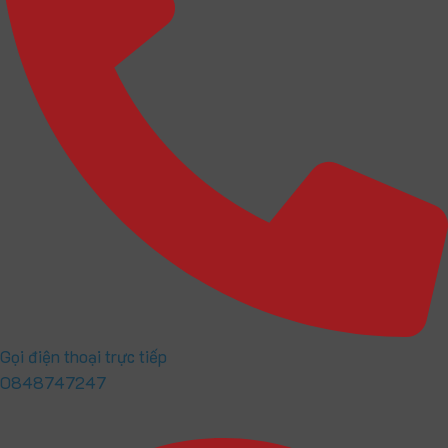
Gọi điện thoại trực tiếp
0848747247