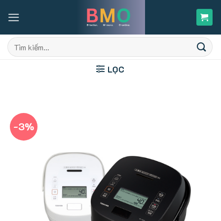
Skip
to
content
Tìm
kiếm:
LỌC
-3%