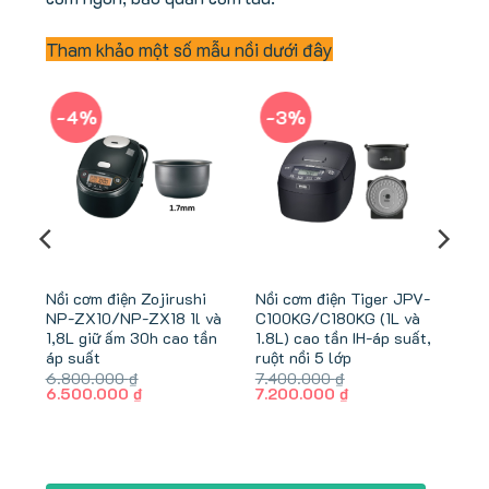
Tham khảo một số mẫu nồi dưới đây
-4%
-3%
RC-
Nồi cơm điện Zojirushi
Nồi cơm điện Tiger JPV-
NP-ZX10/NP-ZX18 1l và
C100KG/C180KG (1L và
1,8L giữ ấm 30h cao tần
1.8L) cao tần IH-áp suất,
áp suất
ruột nồi 5 lớp
6.800.000
₫
7.400.000
₫
Giá
Giá
Giá
Giá
6.500.000
₫
7.200.000
₫
gốc
hiện
gốc
hiện
là:
tại
là:
tại
0 ₫.
6.800.000 ₫.
là:
7.400.000 ₫.
là:
6.500.000 ₫.
7.200.000 ₫.