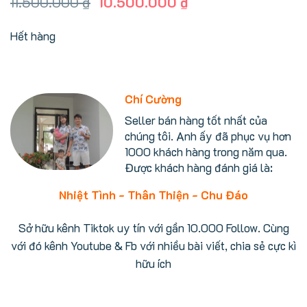
Giá
Giá
11.500.000
₫
10.500.000
₫
gốc
hiện
là:
tại
Hết hàng
11.500.000 ₫.
là:
10.500.000 ₫.
Chí Cường
Seller bán hàng tốt nhất của
chúng tôi. Anh ấy đã phục vụ hơn
1000 khách hàng trong năm qua.
Được khách hàng đánh giá là:
Nhiệt Tình - Thân Thiện - Chu Đáo
Sở hữu kênh Tiktok uy tín với gần 10.000 Follow. Cùng
với đó kênh Youtube & Fb với nhiều bài viết, chia sẻ cực kì
hữu ích