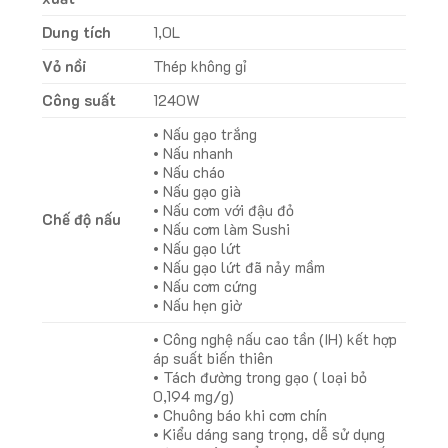
Dung tích
1,0L
Vỏ nồi
Thép không gỉ
Công suất
1240W
• Nấu gạo trắng
• Nấu nhanh
• Nấu cháo
• Nấu gạo già
• Nấu cơm với đậu đỏ
Chế độ nấu
• Nấu cơm làm Sushi
• Nấu gạo lứt
• Nấu gạo lứt đã nảy mầm
• Nấu cơm cứng
• Nấu hẹn giờ
• Công nghệ nấu cao tần (IH) kết hợp
áp suất biến thiên
• Tách đường trong gạo ( loại bỏ
0,194 mg/g)
• Chuông báo khi cơm chín
• Kiểu dáng sang trọng, dễ sử dụng