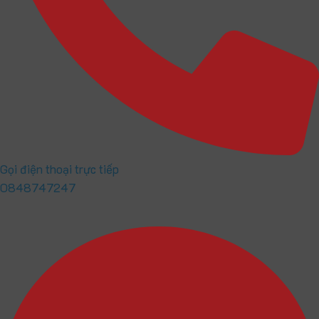
Gọi điện thoại trực tiếp
0848747247