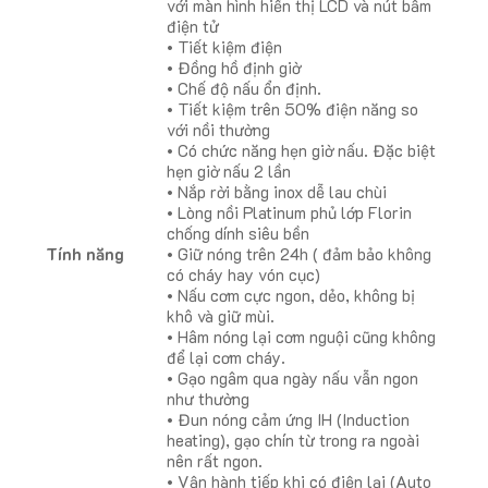
với màn hình hiển thị LCD và nút bấm
điện tử
• Tiết kiệm điện
• Đồng hồ định giờ
• Chế độ nấu ổn định.
• Tiết kiệm trên 50% điện năng so
với nồi thường
• Có chức năng hẹn giờ nấu. Đặc biệt
hẹn giờ nấu 2 lần
• Nắp rời bằng inox dễ lau chùi
• Lòng nồi Platinum phủ lớp Florin
chống dính siêu bền
Tính năng
• Giữ nóng trên 24h ( đảm bảo không
có cháy hay vón cục)
• Nấu cơm cực ngon, dẻo, không bị
khô và giữ mùi.
• Hâm nóng lại cơm nguội cũng không
để lại cơm cháy.
• Gạo ngâm qua ngày nấu vẫn ngon
như thường
• Đun nóng cảm ứng IH (Induction
heating), gạo chín từ trong ra ngoài
nên rất ngon.
• Vận hành tiếp khi có điện lại (Auto