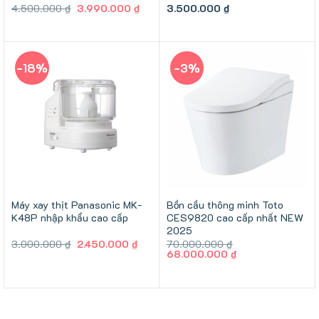
Giá
Giá
4.500.000
₫
3.990.000
₫
3.500.000
₫
gốc
hiện
là:
tại
4.500.000 ₫.
là:
3.990.000 ₫.
-18%
-3%
Máy xay thịt Panasonic MK-
Bồn cầu thông minh Toto
K48P nhập khẩu cao cấp
CES9820 cao cấp nhất NEW
2025
Giá
Giá
3.000.000
₫
2.450.000
₫
70.000.000
₫
gốc
hiện
Giá
Giá
68.000.000
₫
là:
tại
gốc
hiện
3.000.000 ₫.
là:
là:
tại
2.450.000 ₫.
70.000.000 ₫.
là:
68.000.000 ₫.