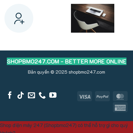
SHOPBMO247.COM - BETTER MORE ONLINE
Bản quyền © 2025
shopbmo247.com
Visa
PayPal
Ma
Am
Ex
Shop điện máy 247 (Shopbmo247) có thể hỗ trợ gì cho quý
khách?