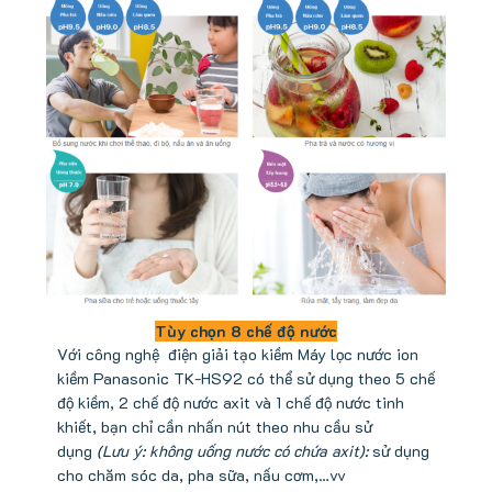
Tùy chọn 8 chế độ nước
Với công nghệ điện giải tạo kiềm Máy lọc nước ion
kiềm Panasonic TK-HS92 có thể sử dụng theo 5 chế
độ kiềm, 2 chế độ nước axit và 1 chế độ nước tinh
khiết, bạn chỉ cần nhấn nút theo nhu cầu sử
dụng
(Lưu ý: không uống nước có chứa axit):
sử dụng
cho chăm sóc da, pha sữa, nấu cơm,…vv