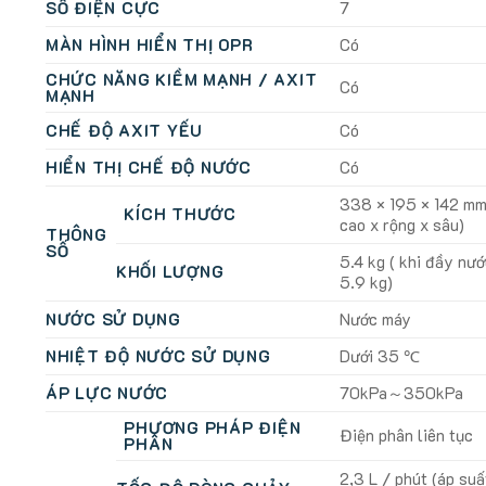
SỐ ĐIỆN CỰC
7
MÀN HÌNH HIỂN THỊ OPR
Có
CHỨC NĂNG KIỀM MẠNH / AXIT
Có
MẠNH
CHẾ ĐỘ AXIT YẾU
Có
HIỂN THỊ CHẾ ĐỘ NƯỚC
Có
338 × 195 × 142 mm
KÍCH THƯỚC
cao x rộng x sâu)
THÔNG
SỐ
5.4 kg ( khi đầy nướ
KHỐI LƯỢNG
5.9 kg)
NƯỚC SỬ DỤNG
Nước máy
NHIỆT ĐỘ NƯỚC SỬ DỤNG
Dưới 35 ℃
ÁP LỰC NƯỚC
70kPa～350kPa
PHƯƠNG PHÁP ĐIỆN
Điện phân liên tục
PHÂN
2,3 L / phút (áp suấ