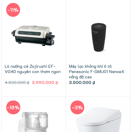
-11%
Lò nướng cá Zojirushi EF-
Máy lọc không khí ô tô
VG40 nguyên con thơm ngon
Panasonic F-GMU01 NanoeX
nồng độ cao
Giá
Giá
4.500.000
₫
3.990.000
₫
3.500.000
₫
gốc
hiện
là:
tại
4.500.000 ₫.
là:
3.990.000 ₫.
-18%
-3%