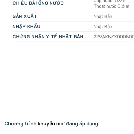
Cấp nước: 0.9 m
CHIỀU DÀI ỐNG NƯỚC
Thoát nước:0.6 m
SẢN XUẤT
Nhật Bản
NHẬP KHẨU
Nhật Bản
CHỨNG NHẬN Y TẾ NHẬT BẢN
229AKBZX00080
Chương trình
khuyến mãi
đang áp dụng