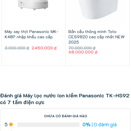
Máy xay thịt Panasonic MK-
Bồn cầu thông minh Toto
K48P nhập khẩu cao cấp
CES9820 cao cấp nhất NEW
2025
Giá
Giá
3.000.000
₫
2.450.000
₫
70.000.000
₫
gốc
hiện
Giá
Giá
68.000.000
₫
là:
tại
gốc
hiện
3.000.000 ₫.
là:
là:
tại
2.450.000 ₫.
70.000.000 ₫.
là:
68.000.000 ₫.
Đánh giá Máy lọc nước ion kiềm Panasonic TK-HS92
có 7 tấm điện cực
CHƯA CÓ ĐÁNH GIÁ NÀO
5
0%
| 0 đánh giá