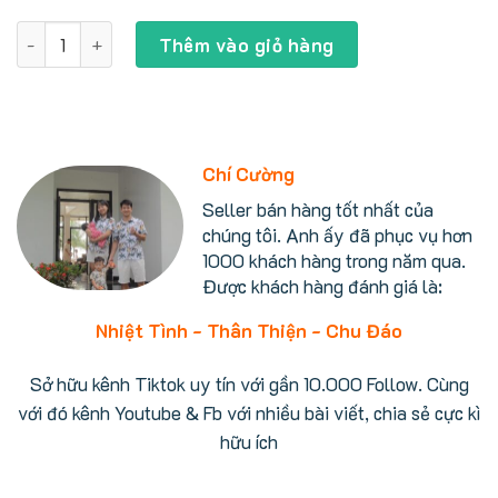
gốc
hiện
là:
tại
Máy lọc nước ion kiềm Panasonic TK-HS92 có 7 tấm điện cự
38.000.000 ₫.
là:
Thêm vào giỏ hàng
33.500.000 ₫.
Chí Cường
Seller bán hàng tốt nhất của
chúng tôi. Anh ấy đã phục vụ hơn
1000 khách hàng trong năm qua.
Được khách hàng đánh giá là:
Nhiệt Tình - Thân Thiện - Chu Đáo
Sở hữu kênh Tiktok uy tín với gần 10.000 Follow. Cùng
với đó kênh Youtube & Fb với nhiều bài viết, chia sẻ cực kì
hữu ích