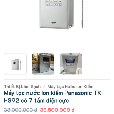
Thiết Bị Làm Sạch
/
Máy Lọc Nước Ion Kiềm
Máy lọc nước ion kiềm Panasonic TK-
HS92 có 7 tấm điện cực
Giá
Giá
38.000.000
₫
33.500.000
₫