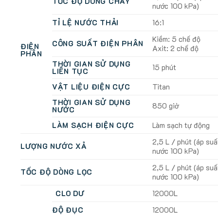
TỐC ĐỘ DÒNG CHẢY
nước 100 kPa)
TỈ LỆ NƯỚC THẢI
16:1
Kiềm: 5 chế độ
CÔNG SUẤT ĐIỆN PHÂN
ĐIỆN
Axit: 2 chế độ
PHÂN
THỜI GIAN SỬ DỤNG
15 phút
LIÊN TỤC
VẬT LIỆU ĐIỆN CỰC
Titan
THỜI GIAN SỬ DỤNG
850 giờ
NƯỚC
LÀM SẠCH ĐIỆN CỰC
Làm sạch tự động
2,5 L / phút (áp suấ
LƯỢNG NƯỚC XẢ
nước 100 kPa)
2,5 L / phút (áp suấ
TỐC ĐỘ DÒNG LỌC
nước 100 kPa)
CLO DƯ
12000L
ĐỘ ĐỤC
12000L