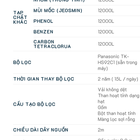
MÙI MỐC (JEOSMIN)
12000L
TẠP
CHẤT
PHENOL
12000L
KHÁC
BENZEN
12000L
CARBON
12000L
TETRACLORUA
Panasonic TK-
BỘ LỌC
HS92C1 (sẵn trong
máy)
THỜI GIAN THAY BỘ LỌC
2 năm ( 15L / ngày)
Vải không dệt
Than hoạt tính dạng
hạt
CẤU TẠO BỘ LỌC
Gốm
Bột than hoạt tính
Màng lọc sợi rỗng
CHIỀU DÀI DÂY NGUỒN
2m