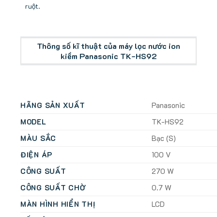
ruột.
Thông số kĩ thuật của máy lọc nước ion
kiềm Panasonic TK-HS92
HÃNG SẢN XUẤT
Panasonic
MODEL
TK-HS92
MÀU SẮC
Bạc (S)
ĐIỆN ÁP
100 V
CÔNG SUẤT
270 W
CÔNG SUẤT CHỜ
0.7 W
MÀN HÌNH HIỂN THỊ
LCD