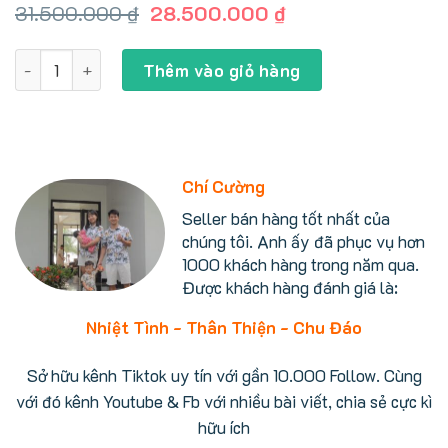
Giá
Giá
31.500.000
₫
28.500.000
₫
gốc
hiện
là:
tại
Điều hòa Panasonic CS-402DEX 16000BTU 28m2, AI thông
31.500.000 ₫.
là:
Thêm vào giỏ hàng
28.500.000 ₫.
Chí Cường
Seller bán hàng tốt nhất của
chúng tôi. Anh ấy đã phục vụ hơn
1000 khách hàng trong năm qua.
Được khách hàng đánh giá là:
Nhiệt Tình - Thân Thiện - Chu Đáo
Sở hữu kênh Tiktok uy tín với gần 10.000 Follow. Cùng
với đó kênh Youtube & Fb với nhiều bài viết, chia sẻ cực kì
hữu ích