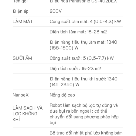
Tên gọi
Điều hòa Panasonic CS-402DEX
Điện áp
200V
LÀM MÁT
Công suất làm mát: 4 (0,6-4,3) kW
Diện tích làm mát: 18-28 m2
Điện năng tiêu thụ làm mát: 1340
(155-1500) W
SƯỞI ẤM
Công suất sưởi: 5 (0,5-7,7) kW
Diện tích sưởi : 18-23 m2
Điện năng tiêu thụ khi sưởi: 1340
(145-2850) W
NanoeX
Nồng độ cao
Robot làm sạch bộ lọc tự động và
LÀM SẠCH VÀ
đưa bụi ra bên ngoài ; có thể
LỌC KHÔNG
chuyển đổi sang phương pháp hộp
KHÍ
bụi
Bộ trao đổi nhiệt phủ lớp không bám