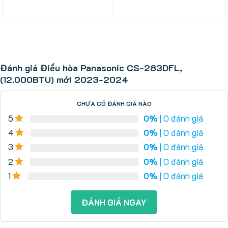
3.000.000 ₫.
là:
là:
tại
2.450.000 ₫.
70.000.000 ₫.
là:
68.000.000 ₫.
Đánh giá Điều hòa Panasonic CS-283DFL,
(12.000BTU) mới 2023-2024
CHƯA CÓ ĐÁNH GIÁ NÀO
5
0%
| 0 đánh giá
4
0%
| 0 đánh giá
3
0%
| 0 đánh giá
2
0%
| 0 đánh giá
1
0%
| 0 đánh giá
ĐÁNH GIÁ NGAY