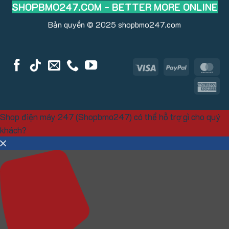
SHOPBMO247.COM - BETTER MORE ONLINE
Bản quyền © 2025
shopbmo247.com
Visa
PayPal
Ma
Am
Ex
Shop điện máy 247 (Shopbmo247) có thể hỗ trợ gì cho quý
khách?