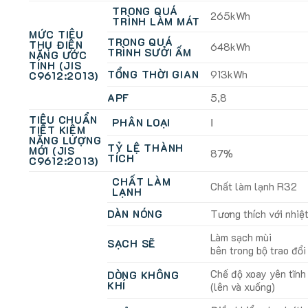
TRONG QUÁ
265kWh
TRÌNH LÀM MÁT
MỨC TIÊU
TRONG QUÁ
THỤ ĐIỆN
648kWh
TRÌNH SƯỞI ẤM
NĂNG ƯỚC
TÍNH (JIS
TỔNG THỜI GIAN
913kWh
C9612:2013)
APF
5,8
TIÊU CHUẨN
PHÂN LOẠI
Ⅰ
TIẾT KIỆM
NĂNG LƯỢNG
TỶ LỆ THÀNH
MỚI (JIS
87%
TÍCH
C9612:2013)
CHẤT LÀM
Chất làm lạnh R32
LẠNH
DÀN NÓNG
Tương thích với nhiệ
Làm sạch mùi
SẠCH SẼ
bên trong bộ trao đổi
Chế độ xoay yên tĩn
DÒNG KHÔNG
KHÍ
(lên và xuống)