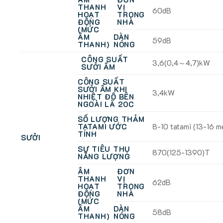
THANH
VỊ
60dB
HOẠT
TRONG
ĐỘNG
NHÀ
(MỨC
ÂM
DÀN
59dB
THANH)
NÓNG
CÔNG SUẤT
3,6(0,4～4,7)kW
SƯỞI ẤM
CÔNG SUẤT
SƯỞI ẤM KHI
3,4kW
NHIỆT ĐỘ BÊN
NGOÀI LÀ 2OC
SỐ LƯỢNG THẢM
TATAMI ƯỚC
8-10 tatami (13-16 m
TÍNH
SƯỞI
SỰ TIÊU THỤ
870(125-1390)T
NĂNG LƯỢNG
ÂM
ĐƠN
THANH
VỊ
62dB
HOẠT
TRONG
ĐỘNG
NHÀ
(MỨC
ÂM
DÀN
58dB
THANH)
NÓNG