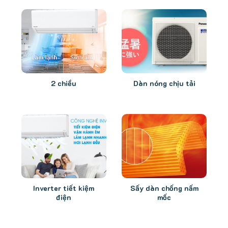
2 chiều
Dàn nóng chịu tải
Inverter tiết kiệm
Sấy dàn chống nấm
điện
mốc