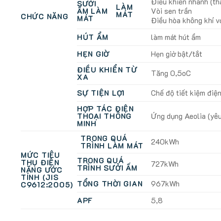
Điều khiển nhanh (th
SƯỞI
LÀM
ẤM LÀM
Vòi sen trần
MÁT
CHỨC NĂNG
MÁT
Điều hòa không khí vớ
HÚT ẨM
làm mát hút ẩm
HẸN GIỜ
Hẹn giờ bật/tắt
ĐIỀU KHIỂN TỪ
Tăng 0,5oC
XA
SỰ TIỆN LỢI
Chế độ tiết kiệm điện
HỢP TÁC ĐIỆN
THOẠI THÔNG
Ứng dụng Aeolia (yêu
MINH
TRONG QUÁ
240kWh
TRÌNH LÀM MÁT
MỨC TIÊU
TRONG QUÁ
THỤ ĐIỆN
727kWh
TRÌNH SƯỞI ẤM
NĂNG ƯỚC
TÍNH (JIS
TỔNG THỜI GIAN
967kWh
C9612:2005)
APF
5,8