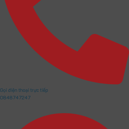
Gọi điện thoại trực tiếp
0848747247