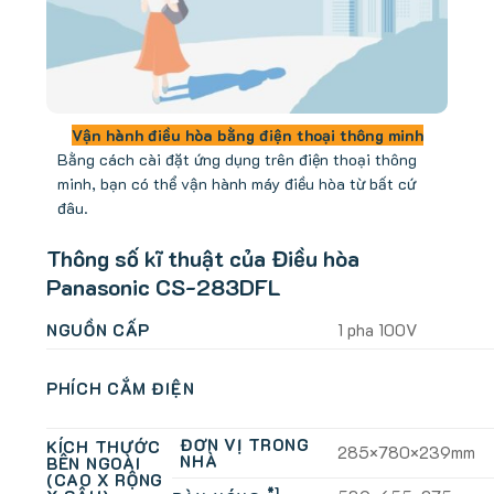
Vận hành điều hòa bằng điện thoại thông minh
Bằng cách cài đặt ứng dụng trên điện thoại thông
minh, bạn có thể vận hành máy điều hòa từ bất cứ
đâu.
Thông số kĩ thuật của Điều hòa
Panasonic CS-283DFL
NGUỒN CẤP
1 pha 100V
PHÍCH CẮM ĐIỆN
ĐƠN VỊ TRONG
KÍCH THƯỚC
285×780×239mm
NHÀ
BÊN NGOÀI
(CAO X RỘNG
*1