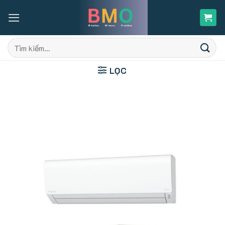
Skip
to
content
Tìm
kiếm:
LỌC