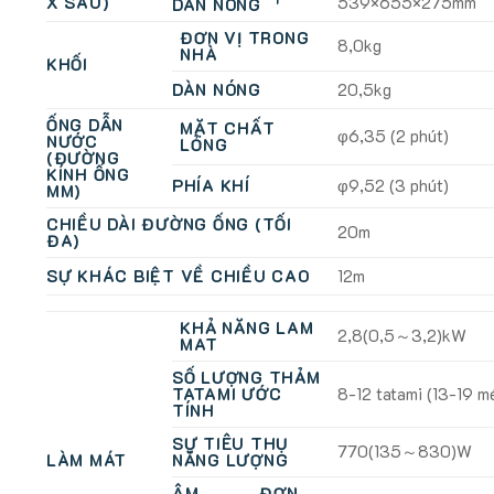
X SÂU)
539×655×275mm
DÀN NÓNG
ĐƠN VỊ TRONG
8,0kg
NHÀ
KHỐI
DÀN NÓNG
20,5kg
ỐNG DẪN
MẶT CHẤT
φ6,35 (2 phút)
NƯỚC
LỎNG
(ĐƯỜNG
KÍNH ỐNG
PHÍA KHÍ
φ9,52 (3 phút)
MM)
CHIỀU DÀI ĐƯỜNG ỐNG (TỐI
20m
ĐA)
SỰ KHÁC BIỆT VỀ CHIỀU CAO
12m
KHẢ NĂNG LAM
2,8(0,5～3,2)kW
MAT
SỐ LƯỢNG THẢM
TATAMI ƯỚC
8-12 tatami (13-19 m
TÍNH
SỰ TIÊU THỤ
770(135～830)W
LÀM MÁT
NĂNG LƯỢNG
ÂM
ĐƠN