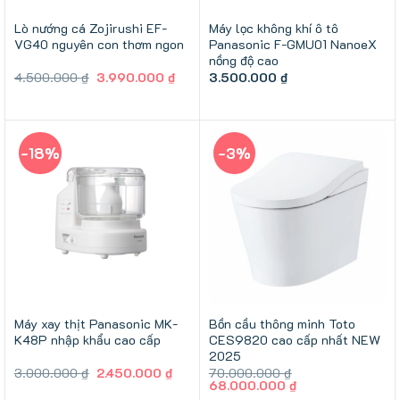
Lò nướng cá Zojirushi EF-
Máy lọc không khí ô tô
VG40 nguyên con thơm ngon
Panasonic F-GMU01 NanoeX
nồng độ cao
Giá
Giá
4.500.000
₫
3.990.000
₫
3.500.000
₫
gốc
hiện
là:
tại
4.500.000 ₫.
là:
3.990.000 ₫.
-18%
-3%
Máy xay thịt Panasonic MK-
Bồn cầu thông minh Toto
K48P nhập khẩu cao cấp
CES9820 cao cấp nhất NEW
2025
Giá
Giá
3.000.000
₫
2.450.000
₫
70.000.000
₫
gốc
hiện
Giá
Giá
68.000.000
₫
là:
tại
gốc
hiện