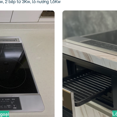
w, 2 bếp từ 3Kw, lò nướng 1,6Kw
Lò
ngoại