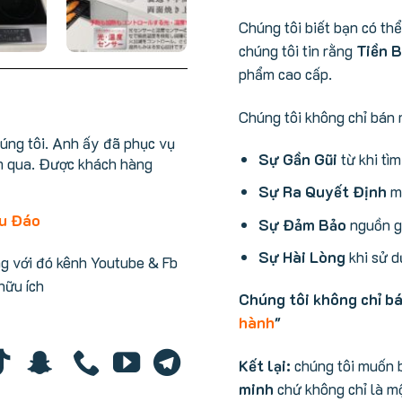
Chúng tôi biết bạn có th
chúng tôi tin rằng
Tiền B
phẩm cao cấp.
Chúng tôi không chỉ bán 
húng tôi. Anh ấy đã phục vụ
Sự Gần Gũi
từ khi tì
m qua. Được khách hàng
Sự Ra Quyết Định
mu
hu Đáo
Sự Đảm Bảo
nguồn gố
Sự Hài Lòng
khi sử d
ng với đó kênh Youtube & Fb
 hữu ích
Chúng tôi không chỉ b
hành
"
Kết lại:
chúng tôi muốn 
minh
chứ không chỉ là mộ