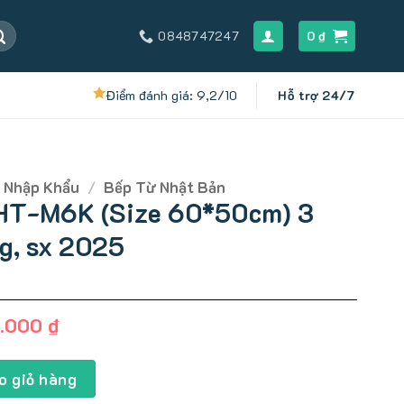
0848747247
0
₫
Điểm đánh giá: 9,2/10
Hỗ trợ 24/7
 Nhập Khẩu
/
Bếp Từ Nhật Bản
 HT-M6K (Size 60*50cm) 3
ng, sx 2025
Giá
9.000
₫
hiện
tại
 60*50cm) 3 bếp và 1 lò nướng, sx 2025 số lượng
.000 ₫.
là:
o giỏ hàng
10.199.000 ₫.