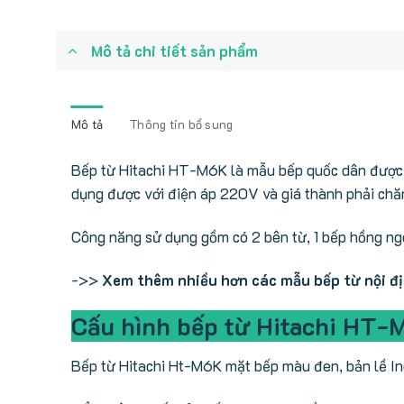
Mô tả chi tiết sản phẩm
Mô tả
Thông tin bổ sung
Bếp từ Hitachi HT-M6K là mẫu bếp quốc dân được n
dụng được với điện áp 220V và giá thành phải chă
Công năng sử dụng gồm có 2 bên từ, 1 bếp hồng ngoạ
->>
Xem thêm nhiều hơn các mẫu bếp từ nội đ
Cấu hình bếp từ Hitachi HT-
Bếp từ Hitachi Ht-M6K mặt bếp màu đen, bản lề Ino