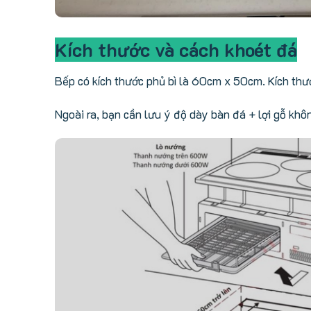
Kích thước và cách khoét đá
Bếp có kích thước phủ bì là 60cm x 50cm. Kích thư
Ngoài ra, bạn cần lưu ý độ dày bàn đá + lợi gỗ khô