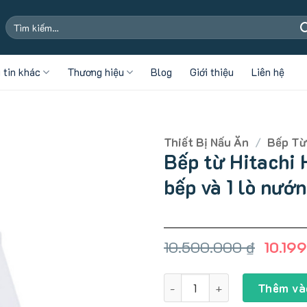
Tìm
kiếm:
 tin khác
Thương hiệu
Blog
Giới thiệu
Liên hệ
Thiết Bị Nấu Ăn
/
Bếp Từ
Bếp từ Hitachi
bếp và 1 lò nướ
Giá
10.500.000
₫
10.19
gốc
là:
Bếp từ Hitachi HT-M6K (Size
10.500
Thêm và