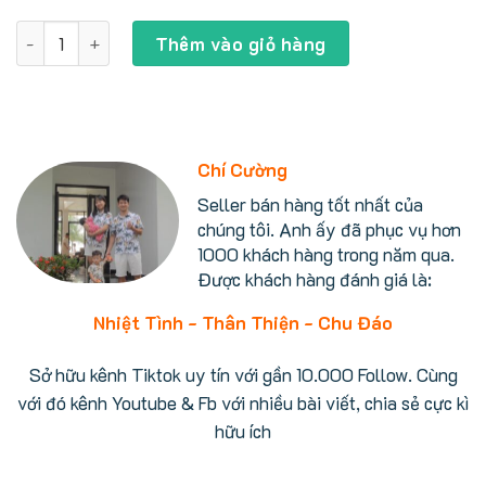
gốc
hiện
là:
tại
Bàn là hơi nước Toshiba TAS-X7 sử dụng không dây, hơi nư
3.500.000 ₫.
là:
Thêm vào giỏ hàng
3.200.000 ₫.
Chí Cường
Seller bán hàng tốt nhất của
chúng tôi. Anh ấy đã phục vụ hơn
1000 khách hàng trong năm qua.
Được khách hàng đánh giá là:
Nhiệt Tình - Thân Thiện - Chu Đáo
Sở hữu kênh Tiktok uy tín với gần 10.000 Follow. Cùng
với đó kênh Youtube & Fb với nhiều bài viết, chia sẻ cực kì
hữu ích