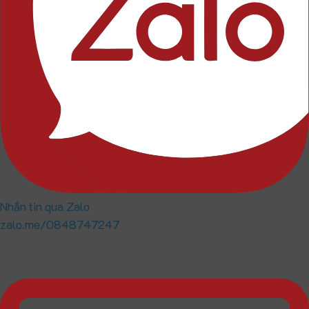
Nhắn tin qua Zalo
zalo.me/0848747247