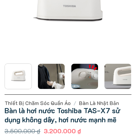
Thiết Bị Chăm Sóc Quần Áo
/
Bàn Là Nhật Bản
Bàn là hơi nước Toshiba TAS-X7 sử
dụng không dây, hơi nước mạnh mẽ
Giá
Giá
3.500.000
₫
3.200.000
₫