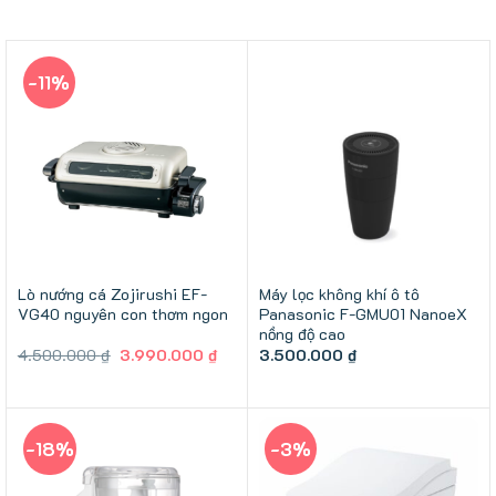
-11%
Lò nướng cá Zojirushi EF-
Máy lọc không khí ô tô
VG40 nguyên con thơm ngon
Panasonic F-GMU01 NanoeX
nồng độ cao
Giá
Giá
4.500.000
₫
3.990.000
₫
3.500.000
₫
gốc
hiện
là:
tại
4.500.000 ₫.
là:
3.990.000 ₫.
-18%
-3%