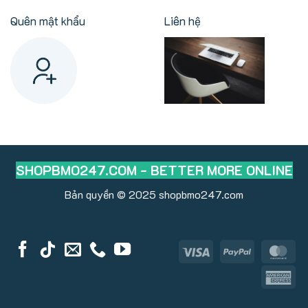
Quên mật khẩu
Liên hệ
SHOPBMO247.COM - BETTER MORE ONLINE
Bản quyền © 2025
shopbmo247.com
Visa
PayPal
Ma
Am
Ex