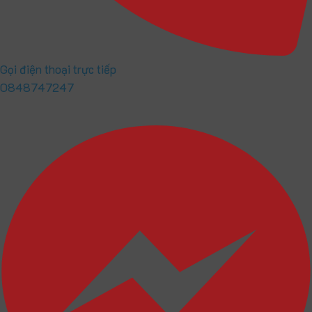
Gọi điện thoại trực tiếp
0848747247