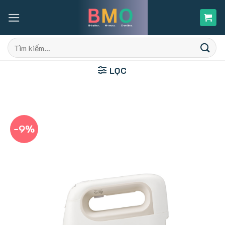
Skip
to
content
Tìm
kiếm:
LỌC
-9%