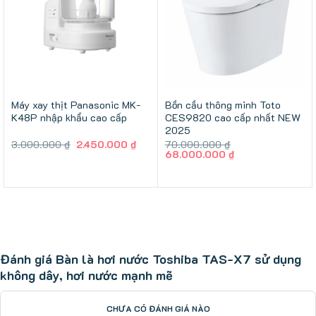
Máy xay thịt Panasonic MK-
Bồn cầu thông minh Toto
K48P nhập khẩu cao cấp
CES9820 cao cấp nhất NEW
2025
Giá
Giá
3.000.000
₫
2.450.000
₫
70.000.000
₫
gốc
hiện
Giá
Giá
68.000.000
₫
là:
tại
gốc
hiện
3.000.000 ₫.
là:
là:
tại
2.450.000 ₫.
70.000.000 ₫.
là:
68.000.000 ₫.
Đánh giá Bàn là hơi nước Toshiba TAS-X7 sử dụng
không dây, hơi nước mạnh mẽ
CHƯA CÓ ĐÁNH GIÁ NÀO