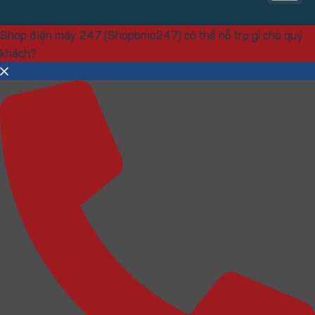
Ex
Shop điện máy 247 (Shopbmo247) có thể hỗ trợ gì cho quý
khách?