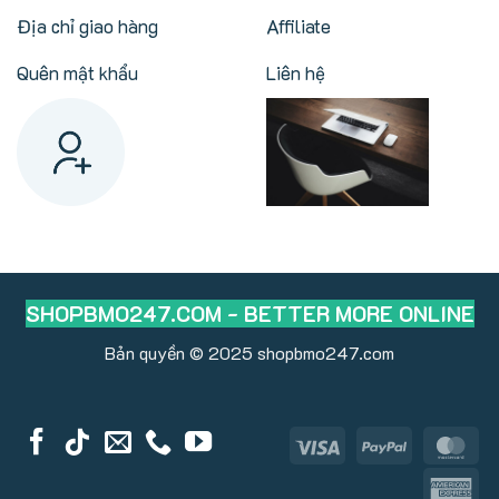
Địa chỉ giao hàng
Affiliate
Quên mật khẩu
Liên hệ
SHOPBMO247.COM - BETTER MORE ONLINE
Bản quyền © 2025
shopbmo247.com
Visa
PayPal
Ma
Am