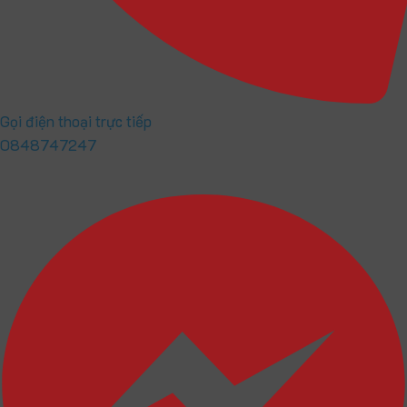
Gọi điện thoại trực tiếp
0848747247