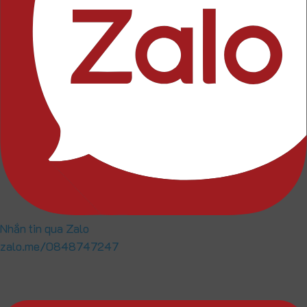
Nhắn tin qua Zalo
zalo.me/0848747247