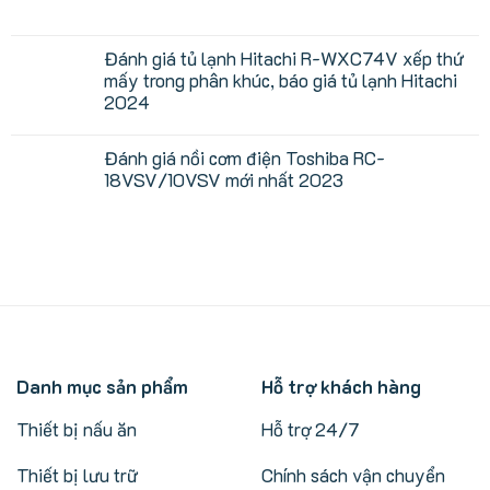
Đánh
cao
Không
giá
cấp
có
nhanh
nhưng
bình
tủ
dành
luận
Đánh giá tủ lạnh Hitachi R-WXC74V xếp thứ
lạnh
cho
ở
mấy trong phân khúc, báo giá tủ lạnh Hitachi
Hitachi
ai?
Nhận
R-
định
2024
WXC74X,
máy
so
giặt
Không
sánh
Panasonic
có
Đánh giá nồi cơm điện Toshiba RC-
mẫu
NA-
bình
tủ
LX125CL
luận
18VSV/10VSV mới nhất 2023
Hitachi
ở
mới
R-
Đánh
nhất
Không
WXC74W
giá
2024
có
(2024)
tủ
có
bình
và
lạnh
đáng
luận
R-
Hitachi
mua
ở
WXC74X
R-
không?
Đánh
(2025)
WXC74V
giá
xếp
nồi
thứ
cơm
mấy
điện
trong
Toshiba
phân
RC-
Danh mục sản phẩm
Hỗ trợ khách hàng
khúc,
18VSV/10VSV
báo
mới
giá
nhất
Thiết bị nấu ăn
Hỗ trợ 24/7
tủ
2023
lạnh
Hitachi
Thiết bị lưu trữ
Chính sách vận chuyển
2024